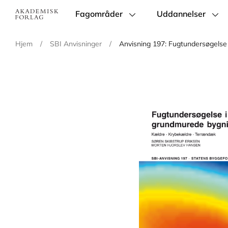
Fagområder
Uddannelser
Main
navigation
Hjem
/
SBI Anvisninger
/
Anvisning 197: Fugtundersøgelse