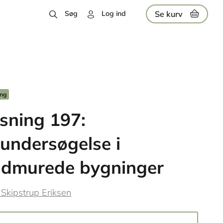
Se kurv
Søg
Log ind
ing
sning 197:
undersøgelse i
ndmurede bygninger
 Skipstrup Eriksen