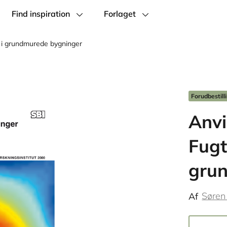
Find inspiration
Forlaget
 i grundmurede bygninger
Forudbestill
Anvi
Fugt
gru
Søren
Af