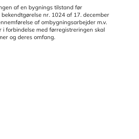
ngen af en bygnings tilstand før
ts bekendtgørelse nr. 1024 af 17. december
gennemførelse af ombygningsarbejder m.v.
er i forbindelse med førregistreringen skal
emer og deres omfang.