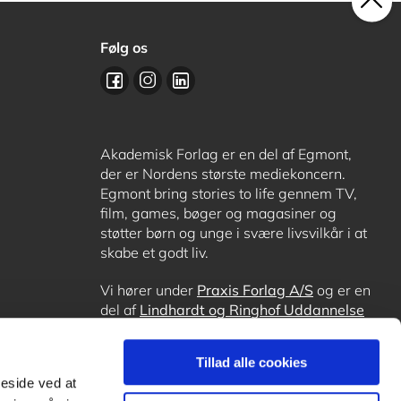
Følg os
Akademisk Forlag er en del af Egmont,
der er Nordens største mediekoncern.
Egmont bring stories to life gennem TV,
film, games, bøger og magasiner og
støtter børn og unge i svære livsvilkår i at
skabe et godt liv.
Vi hører under
Praxis Forlag A/S
og er en
del af
Lindhardt og Ringhof Uddannelse
sammen med
Alinea
,
GoTutor
, hvor det er
muligt at få lektiehjælp (også i
Norge
),
Tillad alle cookies
Ordblindetræning
og
Forstå.dk
.
meside ved at