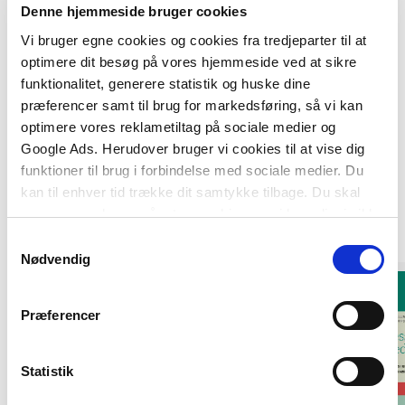
bedriftssundhedstjenester og embedslæger.
Denne hjemmeside bruger cookies
Vi bruger egne cookies og cookies fra tredjeparter til at
optimere dit besøg på vores hjemmeside ved at sikre
funktionalitet, generere statistik og huske dine
præferencer samt til brug for markedsføring, så vi kan
optimere vores reklametiltag på sociale medier og
Google Ads. Herudover bruger vi cookies til at vise dig
funktioner til brug i forbindelse med sociale medier. Du
kan til enhver tid trække dit samtykke tilbage. Du skal
være opmærksom på, at vores hjemmeside muligvis ikke
Andre har også købt
fungerer optimalt, hvis du ikke accepterer cookies eller
Samtykkevalg
tilbagetrækker et samtykke.
Nødvendig
Præferencer
Statistik