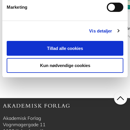
Marketing
2 formater
2 formater
Faglig trivsel
Professionel vejled
Vis detaljer
Ane Sundstrup Qvortrup
Eva Lykkegaard
Inger-Lise Vanja Lund P
Tillad alle cookies
Fra
Fra
Kun nødvendige cookies
319,95 KR.
409,95 KR.
Akademisk Forlag
Vognmagergade 11