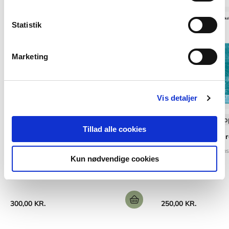
Statistik
Marketing
Vis detaljer
Softcover med flapper
Softcover med flap
Tillad alle cookies
Anvisning 132: Økonomisk vurdering
Anvisning 212: Ener
af energibesparende foranst
Kirsten Engelund Thom
Kun nødvendige cookies
Kjeld Johnsen
300,00 KR.
250,00 KR.