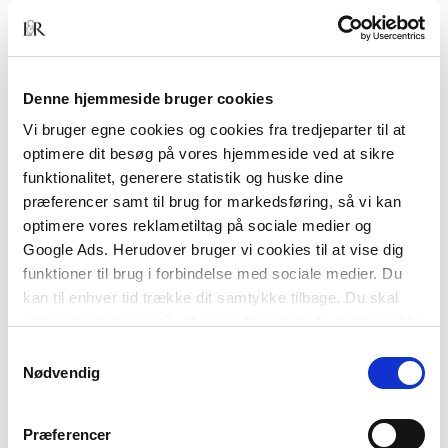
Anvisningen er et supplement til andre
projekteringsvejledninger og -værktøjer. Den
henvender sig primært til projekterende ingeniører
med behov for en hurtig og enkel metode til at
Denne hjemmeside bruger cookies
analysere dagslysforholdene i kommende
Vi bruger egne cookies og cookies fra tredjeparter til at
byggerier.
optimere dit besøg på vores hjemmeside ved at sikre
funktionalitet, generere statistik og huske dine
præferencer samt til brug for markedsføring, så vi kan
optimere vores reklametiltag på sociale medier og
Google Ads. Herudover bruger vi cookies til at vise dig
funktioner til brug i forbindelse med sociale medier. Du
kan til enhver tid trække dit samtykke tilbage. Du skal
være opmærksom på, at vores hjemmeside muligvis ikke
fungerer optimalt, hvis du ikke accepterer cookies eller
Samtykkevalg
Af samme forfatter
tilbagetrækker et samtykke.
Nødvendig
Præferencer