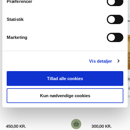
Præferencer
Statistik
Marketing
Vis detaljer
Softcover med flapper
Tillad alle cookies
Softcover med flap
Anvisning 219: Dagslys i rum og
Anvisning 238: Lys i
bygninger
Kun nødvendige cookies
Inge Mette Kirkeby
Kje
Jens Christoffersen
Kjeld Johnsen
450,00 KR.
300,00 KR.