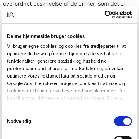
overordnet beskrivelse af de emner, som det er
vigtigt, at parterne forholder sig til. Fokus er lagt på
emner, som erfaringsmæssigt giver problemer eller
unødvendigt stort energiforbrug. Tilsvarende
koncentreres om normalklasserum, dels på grund
Denne hjemmeside bruger cookies
af omfanget, dels fordi erfaringer og beslutninger
Vi bruger egne cookies og cookies fra tredjeparter til at
herfra kan overføres til andre rumtyper på
optimere dit besøg på vores hjemmeside ved at sikre
skolerne.
funktionalitet, generere statistik og huske dine
præferencer samt til brug for markedsføring, så vi kan
optimere vores reklametiltag på sociale medier og
Google Ads. Herudover bruger vi cookies til at vise dig
funktioner til brug i forbindelse med sociale medier. Du
kan til enhver tid trække dit samtykke tilbage. Du skal
være opmærksom på, at vores hjemmeside muligvis ikke
fungerer optimalt, hvis du ikke accepterer cookies eller
Samtykkevalg
tilbagetrækker et samtykke.
Nødvendig
Af samme forfatter