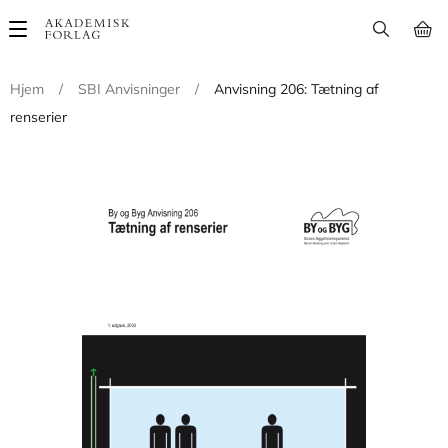
Main
navigation
Hjem
/
SBI Anvisninger
/
Anvisning 206: Tætning af
renserier