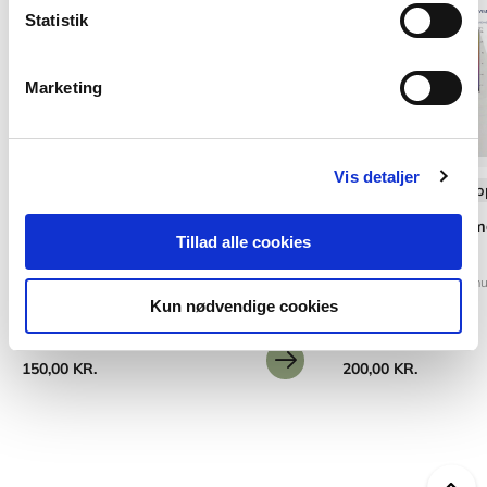
Statistik
Marketing
Vis detaljer
Softcover med flapper
Softcover med flap
Anvisning 201: Blyfri taginddækninger
Anvisning 214: Kl
Tillad alle cookies
lufttæthed
Asta Nicolajsen
Torben Valdbjørn Rasm
Kun nødvendige cookies
150,00 KR.
200,00 KR.