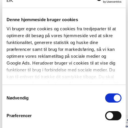
Anvisningen henvender sig til rådgivere og
udførende, kommunale tilsynsførende samt
Denne hjemmeside bruger cookies
renseriejere.
Vi bruger egne cookies og cookies fra tredjeparter til at
optimere dit besøg på vores hjemmeside ved at sikre
funktionalitet, generere statistik og huske dine
præferencer samt til brug for markedsføring, så vi kan
optimere vores reklametiltag på sociale medier og
Google Ads. Herudover bruger vi cookies til at vise dig
funktioner til brug i forbindelse med sociale medier. Du
kan til enhver tid trække dit samtykke tilbage. Du skal
være opmærksom på, at vores hjemmeside muligvis ikke
Af samme forfatter
fungerer optimalt, hvis du ikke accepterer cookies eller
Samtykkevalg
tilbagetrækker et samtykke.
Nødvendig
Præferencer
Forudbestilling