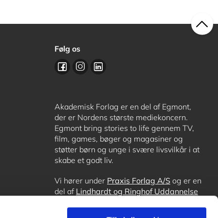
Følg os
Akademisk Forlag er en del af Egmont,
der er Nordens største mediekoncern.
Egmont bring stories to life gennem TV,
film, games, bøger og magasiner og
støtter børn og unge i svære livsvilkår i at
skabe et godt liv.
Vi hører under
Praxis Forlag A/S
og er en
del af
Lindhardt og Ringhof Uddannelse
sammen med
Alinea
,
GoTutor
, hvor det er
muligt at få lektiehjælp (også i
Norge
),