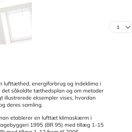
1
fttæthed, energiforbrug og indeklima i
er det såkaldte tæthedsplan og om metoder
t illustrerede eksempler vises, hvordan
og deres samling.
man etablerer en lufttæt klimaskærm i
etagebyggeri 1995 (BR 95) med tillæg 1-15
 med tillæg 1-12 frem til 2006.