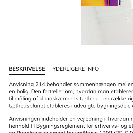
BESKRIVELSE
YDERLIGERE INFO
Anvisning 214 behandler sammenhængen mellem lu
en bolig. Den fortæller om, hvordan man etabler
til måling af klimaskærmens tæthed. I en række rig
tæthedsplanet etableres i udvalgte bygningsdele 
Anvisningen indeholder en vejledning i, hvordan 
henhold til Bygningsreglement for erhvervs- og 
og Bygningsreglement for småhuse 1998 (BR-S 98)