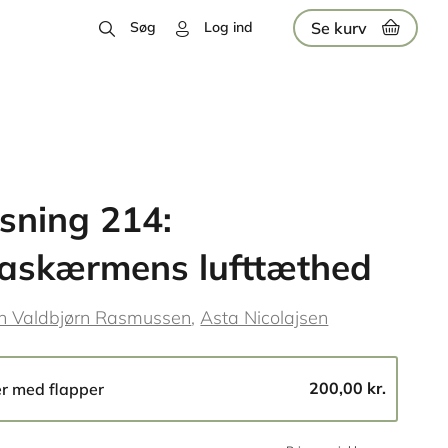
Se kurv
Søg
Log ind
sning 214:
askærmens lufttæthed
n Valdbjørn Rasmussen
Asta Nicolajsen
200,00 kr.
er med flapper