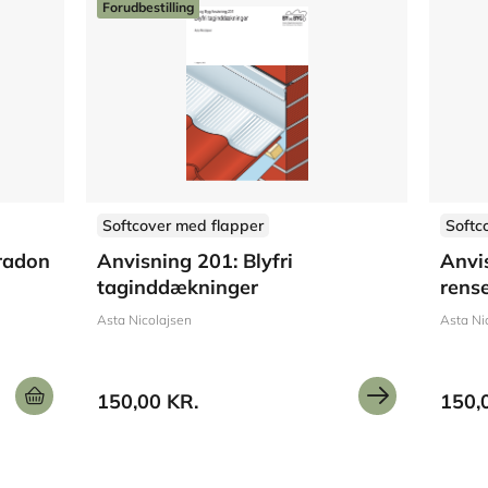
Forudbestilling
Softcover med flapper
Softc
 radon
Anvisning 201: Blyfri
Anvi
taginddækninger
rense
Asta Nicolajsen
Asta Ni
150,00 KR.
150,