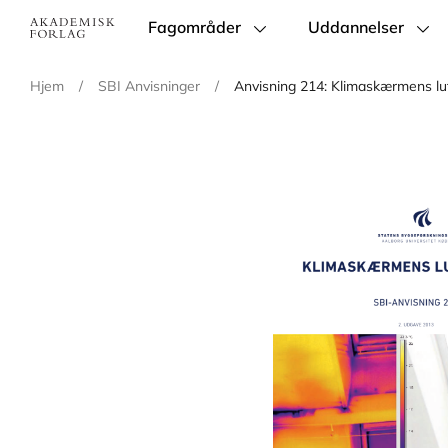
Fagområder
Uddannelser
Main
navigation
Hjem
/
SBI Anvisninger
/
Anvisning 214: Klimaskærmens lu