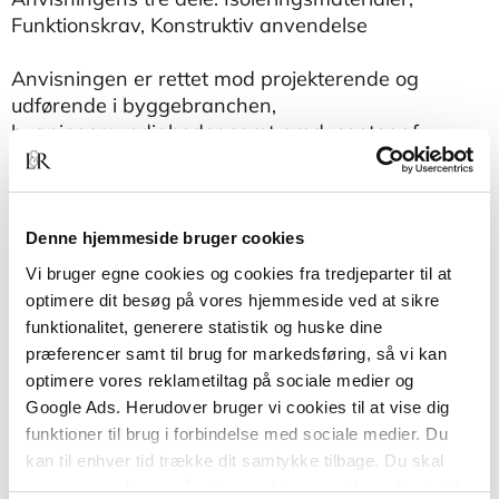
Funktionskrav, Konstruktiv anvendelse
Anvisningen er rettet mod projekterende og
udførende i byggebranchen,
bygningsmyndigheder samt producenter af
alternative isoleringsmaterialer.
Udvalget af isoleringsmaterialer, der behandles i
denne anvisning:
Denne hjemmeside bruger cookies
Vi bruger egne cookies og cookies fra tredjeparter til at
Papirisolering
optimere dit besøg på vores hjemmeside ved at sikre
Træfiberisolering
funktionalitet, generere statistik og huske dine
præferencer samt til brug for markedsføring, så vi kan
Hørisolering
optimere vores reklametiltag på sociale medier og
Hampeisolering
Google Ads. Herudover bruger vi cookies til at vise dig
funktioner til brug i forbindelse med sociale medier. Du
Ekspanderet perlit
kan til enhver tid trække dit samtykke tilbage. Du skal
Halm
være opmærksom på, at vores hjemmeside muligvis ikke