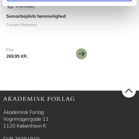
2 formater
Samarbejdets hemmelighed
Carsten Pedersen
Fra
269,95 KR.
Akademisk Forlag
Vognmagergade 11
1120 København K
CVR 76351910