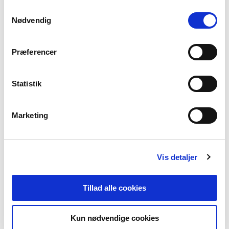
fungerer optimalt, hvis du ikke accepterer cookies eller
Samtykkevalg
tilbagetrækker et samtykke.
Nødvendig
Præferencer
Statistik
Andre har også købt
Marketing
Vis detaljer
Tillad alle cookies
Kun nødvendige cookies