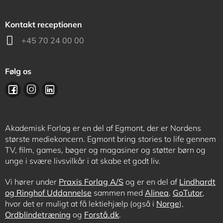
Kontakt receptionen
+45 70 24 00 00
Følg os
Akademisk Forlag er en del af Egmont, der er Nordens
største mediekoncern. Egmont bring stories to life gennem
TV, film, games, bøger og magasiner og støtter børn og
unge i svære livsvilkår i at skabe et godt liv.
Vi hører under
Praxis Forlag A/S
og er en del af
Lindhardt
og Ringhof Uddannelse
sammen med
Alinea
,
GoTutor
,
hvor det er muligt at få lektiehjælp (også i
Norge
),
Ordblindetræning
og
Forstå.dk
.