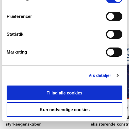
Præferencer
Af samme forfatter
Statistik
Marketing
Vis detaljer
Tillad alle cookies
Softcover med flapper
Softcover med flap
Kun nødvendige cookies
Anvisning 248: Ældre murværks
Anvisning 251: Vurd
styrkeegenskaber
eksisterende konstr