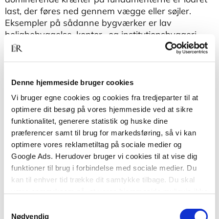
last, der føres ned gennem vægge eller søjler.
Eksempler på sådanne bygværker er lav
boligbebyggelse, kontor- og institutionsbyggeri
samt lettere huse og haller til industri og oplagring
m.m. Illustrationerne sigter primært mod at belyse
det konkrete geotekniske aspekt og er derfor ikke
dækkende med hensyn til konstruktionsdetaljer,
Denne hjemmeside bruger cookies
der falder uden for det geotekniske emne.
Vi bruger egne cookies og cookies fra tredjeparter til at
optimere dit besøg på vores hjemmeside ved at sikre
Anvisningen henvender sig til byggeriets
funktionalitet, generere statistik og huske dine
rådgivende og projekterende parter samt
præferencer samt til brug for markedsføring, så vi kan
studerende.
optimere vores reklametiltag på sociale medier og
Google Ads. Herudover bruger vi cookies til at vise dig
funktioner til brug i forbindelse med sociale medier. Du
kan til enhver tid trække dit samtykke tilbage. Du skal
være opmærksom på, at vores hjemmeside muligvis ikke
fungerer optimalt, hvis du ikke accepterer cookies eller
Samtykkevalg
tilbagetrækker et samtykke.
Nødvendig