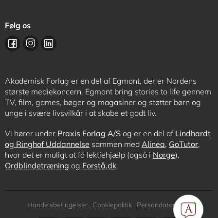
Følg os
Akademisk Forlag er en del af Egmont, der er Nordens
største mediekoncern. Egmont bring stories to life gennem
TV, film, games, bøger og magasiner og støtter børn og
unge i svære livsvilkår i at skabe et godt liv.
Vi hører under
Praxis Forlag A/S
og er en del af
Lindhardt
og Ringhof Uddannelse
sammen med
Alinea
,
GoTutor
,
hvor det er muligt at få lektiehjælp (også i
Norge
),
Ordblindetræning
og
Forstå.dk
.
Subfooter
Handelsbetingelser
Cookiepolitik
Persondatapolitik
menu