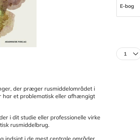
E-bog
1
inger, der præger rusmiddelområdet i
 har et problematisk eller afhængigt
r i dit studie eller professionelle virke
isk rusmiddelbrug.
 indsigt i de mest centrale områder