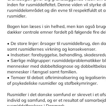
inden for rusmiddelfeltet. Denne viden vil styrke d
rusmiddelområdet og din evne til respektfuldt at
rusmidler.
Bogen kan læses i sin helhed, men kan også brug
dækker centrale emner fordelt på følgende fire del
• De store linjer: årsager til rusmiddelbrug, den 
samt rusmidlernes virkning og konsekvenser.
• Indsatser: forebyggelse, behandling, skadesredu
• Særlige målgrupper: rusmiddelproblematikker bl
mennesker med dobbeltdiagnose og dobbeltbelastn
mennesker i fængsel samt familien.
• Temaer til debat: afkriminalisering og legaliseri
af psykedeliske rusmidler og stofbekymringer.
Rusmidler i det danske samfund er skrevet i et a
individ og samfund, og er et resultat af samarbe
rusmiddelforskere i Danmark.