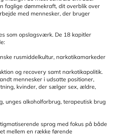
in faglige dømmekraft, dit overblik over
 arbejde med mennesker, der bruger
es som opslagsværk. De 18 kapitler
e:
danske rusmiddelkultur, narkotikamarkeder
ktion og recovery samt narkotikapolitik.
andt mennesker i udsatte positioner,
ing, kvinder, der sælger sex, ældre,
ng, unges alkoholforbrug, terapeutisk brug
fstigmatiserende sprog med fokus på både
jdet mellem en række førende