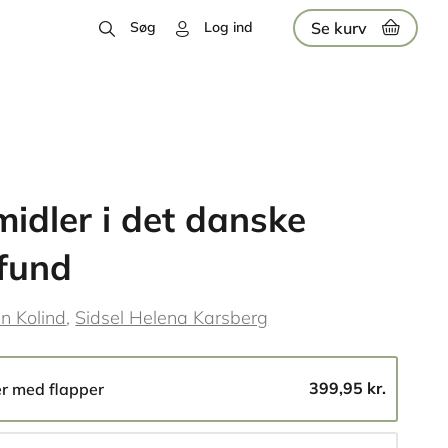
Se kurv
Søg
Log ind
idler i det danske
fund
en Kolind
Sidsel Helena Karsberg
399,95 kr.
er med flapper