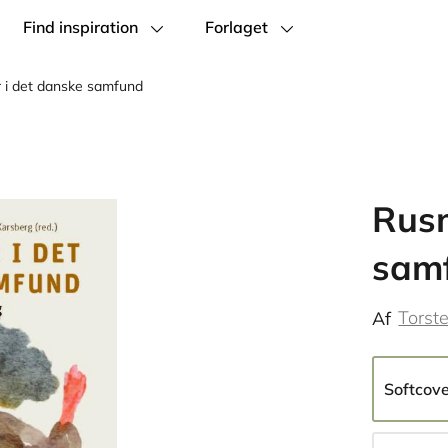
Find inspiration
Forlaget
 i det danske samfund
Rusm
sam
Torst
Af
Softcov