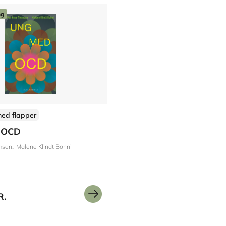
ng
med flapper
 OCD
msen
Malene Klindt Bohni
R.