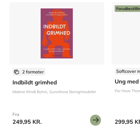
Forudbestilli
Softcover 
2 formater
Ung med
Indbildt grimhed
Per Hove Tho
Malene Klindt Bohni
Gunnthora Steingrimsdottir
Fra
249,95 KR.
299,95 K