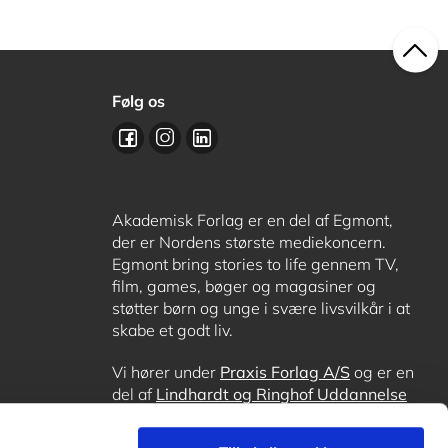
Følg os
Akademisk Forlag er en del af Egmont,
der er Nordens største mediekoncern.
Egmont bring stories to life gennem TV,
film, games, bøger og magasiner og
støtter børn og unge i svære livsvilkår i at
skabe et godt liv.
Vi hører under
Praxis Forlag A/S
og er en
del af
Lindhardt og Ringhof Uddannelse
sammen med
Alinea
,
GoTutor
, hvor det er
muligt at få lektiehjælp (også i
Norge
),