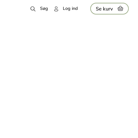
Se kurv
Søg
Log ind