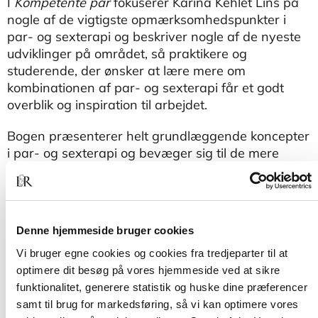
I
Kompetente par
fokuserer Karina Kehlet Lins på
nogle af de vigtigste opmærksomhedspunkter i
par- og sexterapi og beskriver nogle af de nyeste
udviklinger på området, så praktikere og
studerende, der ønsker at lære mere om
kombinationen af par- og sexterapi får et godt
overblik og inspiration til arbejdet.
Bogen præsenterer helt grundlæggende koncepter
i par- og sexterapi og bevæger sig til de mere
komplekse interventioner, og det hele omsættes til
praktiske case-eksempler.
Området kan være både udfordrende og delikat,
Denne hjemmeside bruger cookies
og derfor beskriver bogen, hvordan man kan
undgå nogle af de største faldgruber.
Vi bruger egne cookies og cookies fra tredjeparter til at
optimere dit besøg på vores hjemmeside ved at sikre
Karina Kehlet Lins er klinisk psykolog, klinisk
funktionalitet, generere statistik og huske dine præferencer
sexolog og systemisk psykoterapeut med mere
samt til brug for markedsføring, så vi kan optimere vores
end 20 års erfaring. Hun er desuden ekstern lektor