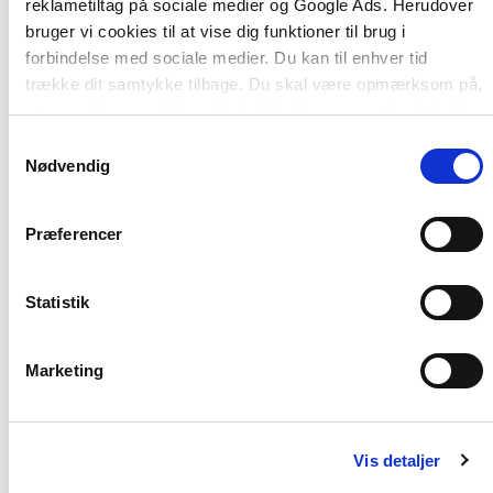
reklametiltag på sociale medier og Google Ads. Herudover
i klinisk sexologi ved Københavns Universitet og
bruger vi cookies til at vise dig funktioner til brug i
har undervist i sexologi ved forskellige
forbindelse med sociale medier. Du kan til enhver tid
universiteter.
trække dit samtykke tilbage. Du skal være opmærksom på,
at vores hjemmeside muligvis ikke fungerer optimalt, hvis
du ikke accepterer cookies eller tilbagetrækker et
Samtykkevalg
samtykke.
Nødvendig
Præferencer
Statistik
Andre har også købt
Marketing
Vis detaljer