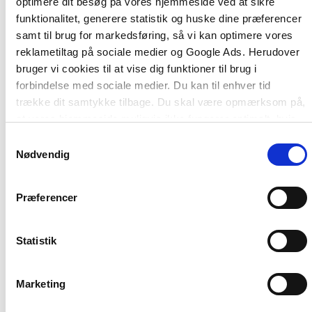
optimere dit besøg på vores hjemmeside ved at sikre
funktionalitet, generere statistik og huske dine præferencer
Af samme forfatter
samt til brug for markedsføring, så vi kan optimere vores
reklametiltag på sociale medier og Google Ads. Herudover
bruger vi cookies til at vise dig funktioner til brug i
forbindelse med sociale medier. Du kan til enhver tid
trække dit samtykke tilbage. Du skal være opmærksom på,
at vores hjemmeside muligvis ikke fungerer optimalt, hvis
du ikke accepterer cookies eller tilbagetrækker et
Samtykkevalg
samtykke.
Nødvendig
Præferencer
Softcover med flapper
Livskunsten
Statistik
Anders Dræby
Marketing