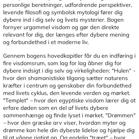
personlige beretninger, udfordrende perspektiver,
levende filosofi og symbolsk mytologi fører dig
dybere ind i dig selv og livets mysterier. Bogen
fornyer urgammel visdom og gør den direkte
relevant for dig, der længes efter dybere mening
og forbundethed i et moderne liv.
Gennem bogens hovedkapitler får du en indføring i
fire visdomsrum, som lag for lag åbner dig for
dybere indsigt i dig selv og virkeligheden: "Hulen"
-
hvor den shamanistiske tilgang sætter naturens
kræfter i centrum og genskaber din forbundethed
med livets cyklus, den levende verden og mørket.
"Templet"
–
hvor den egyptiske visdom lærer dig at
erfare døden som en del af livets dybere
sammenhænge og finde lyset i mørket. "Drømmen"
–
hvor den græske arv viser, hvordan myter og
drømme kan hele din dybeste lidelse og hjælpe dig
til at vågne rigtigt op. Og endelig "træet"
–
hvor