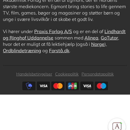
Akademisk Forlag er en del af Egmont, der er Nordens
største mediekoncern. Egmont bring stories to life gennem
TV, film, games, bøger og magasiner og støtter børn og
unge i svære livsvilkår i at skabe et godt liv.
Vi hører under
Praxis Forlag A/S
og er en del af
Lindhardt
og Ringhof Uddannelse
sammen med
Alinea
,
GoTutor
,
hvor det er muligt at få lektiehjælp (også i
Norge
),
Ordblindetræning
og
Forstå.dk
.
Subfooter
Handelsbetingelser
Cookiepolitik
Persondatapolitik
menu
Subfooter
payment
options