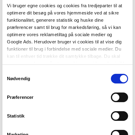
"Byggejura for entreprenører" kan læses uden
Vi bruger egne cookies og cookies fra tredjeparter til at
forudgående kendskab til jura. De mest basale
optimere dit besøg på vores hjemmeside ved at sikre
begreber forklares, og der gives et overblik over de
funktionalitet, generere statistik og huske dine
love og bestemmelser, der gælder for
præferencer samt til brug for markedsføring, så vi kan
byggeprojekter. Desuden gennemgås
optimere vores reklametiltag på sociale medier og
udbudslovgivningen og entrepriseaftalen,
Google Ads. Herudover bruger vi cookies til at vise dig
herunder AB18-systemet som aftalegrundlag,
funktioner til brug i forbindelse med sociale medier. Du
projektansvar samt tvister og konflikter.
kan til enhver tid trække dit samtykke tilbage. Du skal
være opmærksom på, at vores hjemmeside muligvis ikke
"Byggejura for entreprenører" er målrettet
fungerer optimalt, hvis du ikke accepterer cookies eller
bygningsingeniør- og konstruktøruddannelsen
Samtykkevalg
tilbagetrækker et samtykke.
inden for byggeledelse og er også relevant for
Nødvendig
bygge- og projektledere, der enten har en anden
baggrund eller færdiggjorde deres uddannelse, før
Præferencer
AB18 trådte i kraft.
Anlægsteknikforeningen i Danmark står bag
Statistik
udgivelsen. Bogen er skrevet af Birgit Liv Hansen,
der selv kommer fra entreprenørbranchen og
Marketing