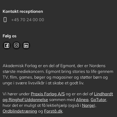
Kontakt receptionen
+45 70 24 00 00
Følg os
Akademisk Forlag er en del af Egmont, der er Nordens
største mediekoncern. Egmont bring stories to life gennem
TV, film, games, bøger og magasiner og støtter børn og
unge i svære livsvilkår i at skabe et godt liv.
Vi hører under
Praxis Forlag A/S
og er en del af
Lindhardt
og Ringhof Uddannelse
sammen med
Alinea
,
GoTutor
,
hvor det er muligt at få lektiehjælp (også i
Norge
),
Ordblindetræning
og
Forstå.dk
.