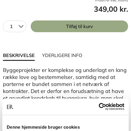
Prisen er inkl, moms
349,00 kr.
1
Tilføj til kurv
BESKRIVELSE
YDERLIGERE INFO
Byggeprojekter er komplekse og underlagt en lang
række love og bestemmelser, samtidig med at
parterne er bundet sammen i et netværk af
kontrakter. Det er derfor en forudsætning at have
et grundigt kendskab til byggejura, hvis man skal
kunne planlægge og lede byggeprojekter uden at
bidrage til de tvister og konflikter, som branchen
desværre også er kendt for.
Denne hjemmeside bruger cookies