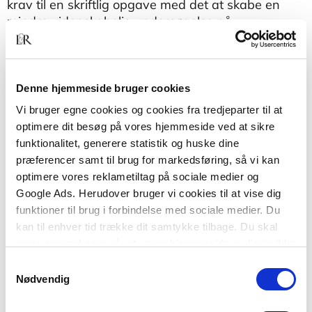
krav til en skriftlig opgave med det at skabe en
mindre videnskabelig undersøgelse på
professionsbachelorniveau inden for det
byggefaglige område.
De skriftlige opgaver på
Denne hjemmeside bruger cookies
bygningskonstruktørstudiet er nemlig ikke kun
Vi bruger egne cookies og cookies fra tredjeparter til at
redegørende, men skal også være en formidling af
optimere dit besøg på vores hjemmeside ved at sikre
den studerendes egne undersøgelsesresultater
funktionalitet, generere statistik og huske dine
inden for det byggefaglige område med afsæt i en
præferencer samt til brug for markedsføring, så vi kan
videnskabsteoretisk metode og tilgang.
optimere vores reklametiltag på sociale medier og
Google Ads. Herudover bruger vi cookies til at vise dig
funktioner til brug i forbindelse med sociale medier. Du
kan til enhver tid trække dit samtykke tilbage. Du skal
være opmærksom på, at vores hjemmeside muligvis ikke
fungerer optimalt, hvis du ikke accepterer cookies eller
Samtykkevalg
tilbagetrækker et samtykke.
Nødvendig