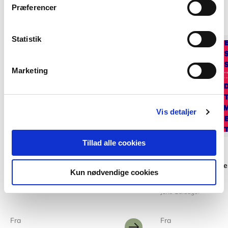
Præferencer
Andre har også købt
Statistik
Marketing
Vis detaljer
Tillad alle cookies
2 formater
2 formater
Videnskab og pædagogik
Videnskabsteori - e
Kun nødvendige cookies
praktikere
Brian Degn Mårtensson
Leif Puggaard
Jens Guldager
Fra
Fra