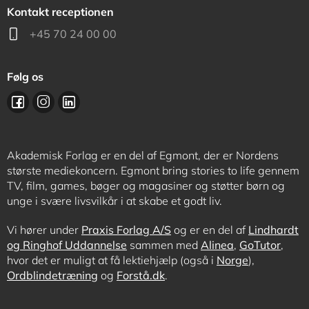
Kontakt receptionen
+45 70 24 00 00
Følg os
Akademisk Forlag er en del af Egmont, der er Nordens
største mediekoncern. Egmont bring stories to life gennem
TV, film, games, bøger og magasiner og støtter børn og
unge i svære livsvilkår i at skabe et godt liv.
Vi hører under
Praxis Forlag A/S
og er en del af
Lindhardt
og Ringhof Uddannelse
sammen med
Alinea
,
GoTutor
,
hvor det er muligt at få lektiehjælp (også i
Norge
),
Ordblindetræning
og
Forstå.dk
.