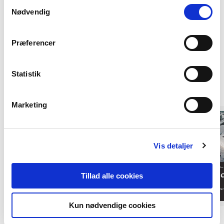
Samtykkevalg
tilbagetrækker et samtykke.
Nødvendig
Præferencer
Af samme forfatter
Statistik
Marketing
Vis detaljer
Tillad alle cookies
Kun nødvendige cookies
Hardcover
2 formater