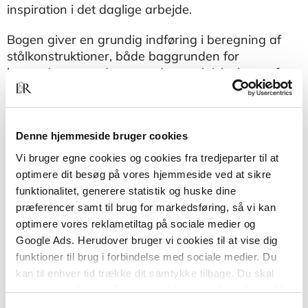
inspiration i det daglige arbejde.
Bogen giver en grundig indføring i beregning af
stålkonstruktioner, både baggrunden for
beregningsmetoderne og den praktiske brug af
stålnormen, DS/EN 1993, inkl. de danske annekser.
Desuden er der flere steder anført almindeligt
accepterede, tilnærmede beregningsmetoder, som
Denne hjemmeside bruger cookies
forfatterne har vurderet nyttige for de
projekterende.
Vi bruger egne cookies og cookies fra tredjeparter til at
optimere dit besøg på vores hjemmeside ved at sikre
Endelig er der medtaget en række praktiske
funktionalitet, generere statistik og huske dine
udførelsesdetaljer med tilhørende beregninger.
præferencer samt til brug for markedsføring, så vi kan
Stålnormens anvendelse er overalt i bogen
optimere vores reklametiltag på sociale medier og
illustreret med eksempler.
Google Ads. Herudover bruger vi cookies til at vise dig
funktioner til brug i forbindelse med sociale medier. Du
kan til enhver tid trække dit samtykke tilbage. Du skal
være opmærksom på, at vores hjemmeside muligvis ikke
fungerer optimalt, hvis du ikke accepterer cookies eller