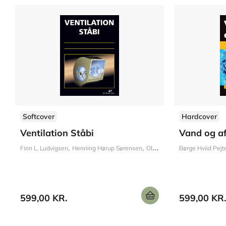
Softcover
Hardcover
Ventilation Ståbi
Vand og af
Finn L. Ludvigsen
Henning Hørup Sørensen
Ole B. Stampe
Børge Hviid Pejt
599,00 KR.
599,00 KR.