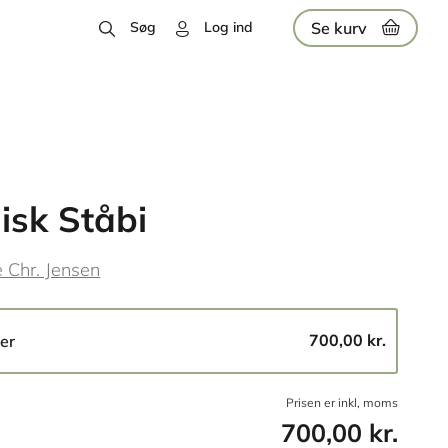
Se kurv
Søg
Log ind
isk Ståbi
e Chr. Jensen
700,00 kr.
er
Prisen er inkl, moms
700,00 kr.