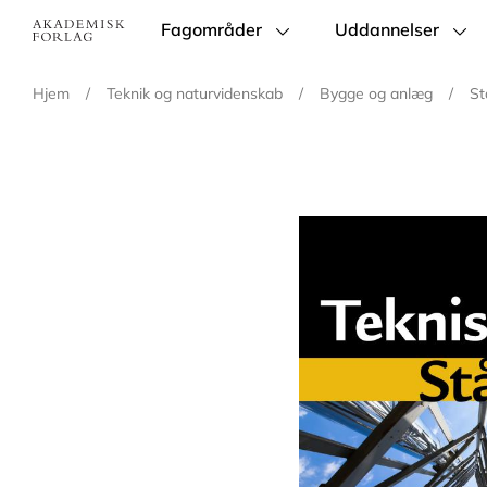
Fagområder
Uddannelser
Main
navigation
Hjem
/
Teknik og naturvidenskab
/
Bygge og anlæg
/
St