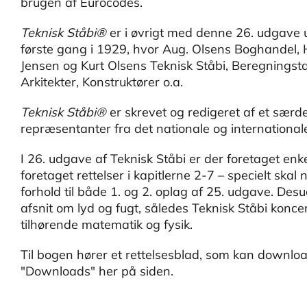
brugen af Eurocodes.
Teknisk Ståbi®
er i øvrigt med denne 26. udgave
første gang i 1929, hvor Aug. Olsens Boghandel, H
Jensen og Kurt Olsens Teknisk Ståbi, Beregningsta
Arkitekter, Konstruktører o.a.
Teknisk Ståbi®
er skrevet og redigeret af et særd
repræsentanter fra det nationale og internationa
I 26. udgave af Teknisk Ståbi er der foretaget enke
foretaget rettelser i kapitlerne 2-7 – specielt skal
forhold til både 1. og 2. oplag af 25. udgave. Des
afsnit om lyd og fugt, således Teknisk Ståbi konc
tilhørende matematik og fysik.
Til bogen hører et rettelsesblad, som kan downlo
"Downloads" her på siden.