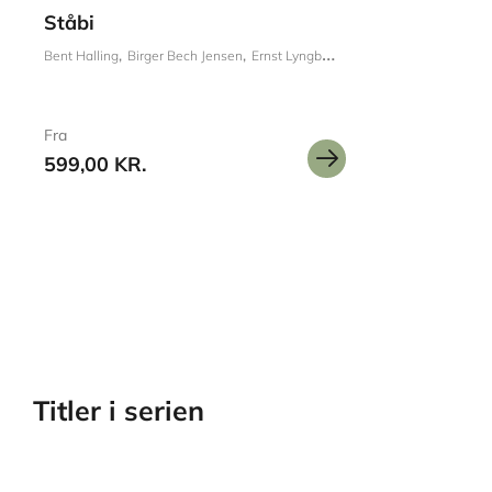
Ståbi
Bent Halling
Birger Bech Jensen
Ernst Lyngbæk
Finn D. Kristensen
Fro
Fra
599,00 KR.
Titler i serien