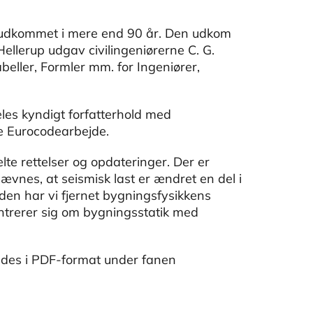
 udkommet i mere end 90 år. Den udkom
ellerup udgav civilingeniørerne C. G.
beller, Formler mm. for Ingeniører,
eles kyndigt forfatterhold med
le Eurocodearbejde.
lte rettelser og opdateringer. Der er
 nævnes, at seismisk last er ændret en del i
uden har vi fjernet bygningsfysikkens
entrerer sig om bygningsstatik med
ades i PDF-format under fanen