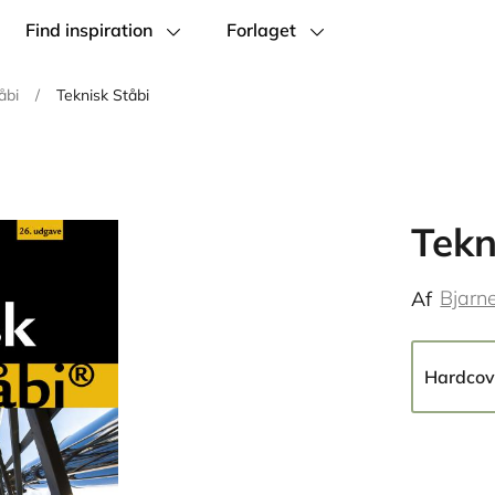
Find inspiration
Forlaget
åbi
/
Teknisk Ståbi
Tekn
Bjarn
Af
Hardcov