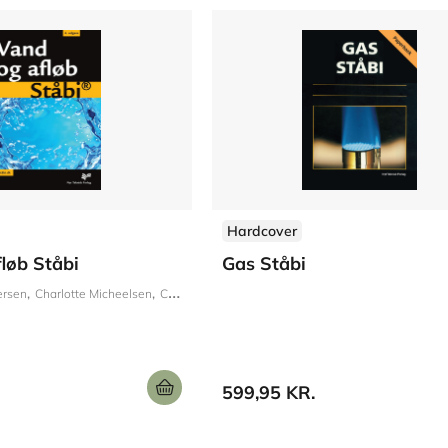
Hardcover
løb Ståbi
Gas Ståbi
ersen
Charlotte Micheelsen
Christina B. Daél
Jørgen Christiansen
Karl Otto Ju
599,95 KR.