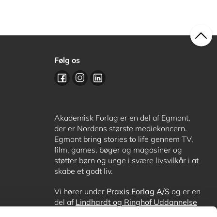
Følg os
Akademisk Forlag er en del af Egmont,
der er Nordens største mediekoncern.
Egmont bring stories to life gennem TV,
film, games, bøger og magasiner og
støtter børn og unge i svære livsvilkår i at
skabe et godt liv.
Vi hører under
Praxis Forlag A/S
og er en
del af
Lindhardt og Ringhof Uddannelse
sammen med
Alinea
,
GoTutor
, hvor det er