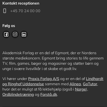
Kontakt receptionen
+45 70 24 00 00
Følg os
Akademisk Forlag er en del af Egmont, der er Nordens
største mediekoncern. Egmont bring stories to life gennem
TV, film, games, bøger og magasiner og støtter børn og
unge i svære livsvilkår i at skabe et godt liv.
Vi hører under
Praxis Forlag A/S
og er en del af
Lindhardt
og Ringhof Uddannelse
sammen med
Alinea
,
GoTutor
,
hvor det er muligt at få lektiehjælp (også i
Norge
),
Ordblindetræning
og
Forstå.dk
.