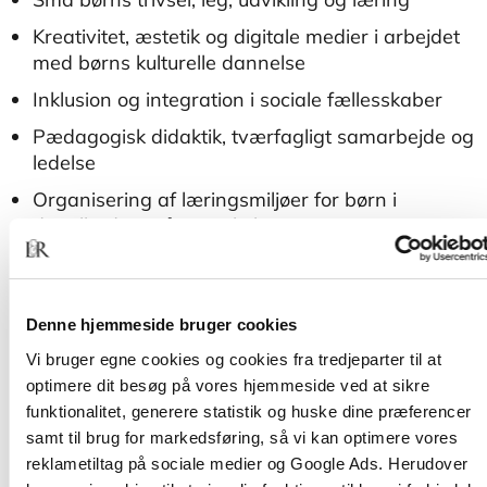
Kreativitet, æstetik og digitale medier i arbejdet
med børns kulturelle dannelse
Inklusion og integration i sociale fællesskaber
Pædagogisk didaktik, tværfagligt samarbejde og
ledelse
Organisering af læringsmiljøer for børn i
dagtilbud og på vej i skole
Pædagogisk bæredygtighed.
2. udgave af
Barndomspædagogik
er ført ajour
Denne hjemmeside bruger cookies
med udviklingen inden for området. Der er lagt
Vi bruger egne cookies og cookies fra tredjeparter til at
vægt på den styrkede pædagogiske læreplan og
optimere dit besøg på vores hjemmeside ved at sikre
det, den betyder for det pædagogiske arbejde i
funktionalitet, generere statistik og huske dine præferencer
daginstitutionerne.
samt til brug for markedsføring, så vi kan optimere vores
reklametiltag på sociale medier og Google Ads. Herudover