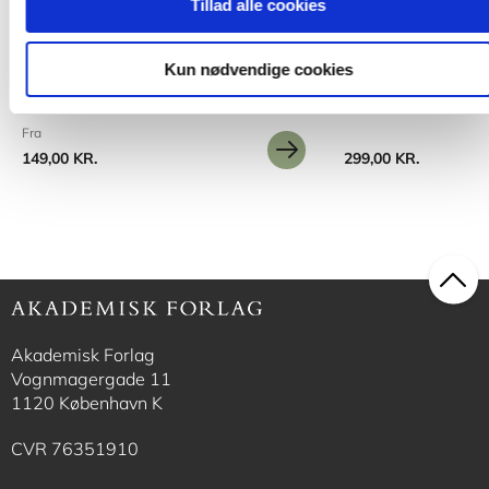
Tillad alle cookies
Begrebsforståelse
Fællesskab i skolen
Elsebeth Jensen
Svend
Trine Kjær Krogh
Helle Bylander
Kari Hole
Kun nødvendige cookies
Fra
149,00 KR.
299,00 KR.
Akademisk Forlag
Vognmagergade 11
1120 København K
CVR 76351910