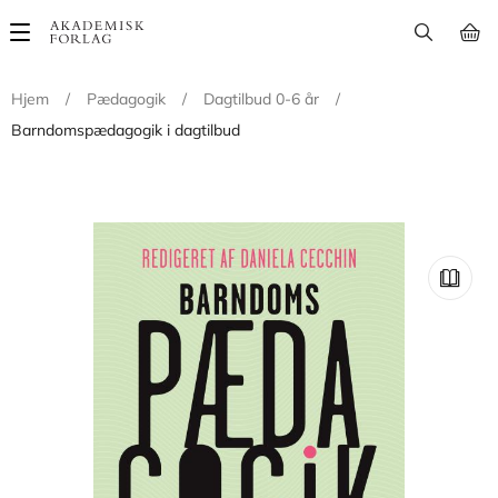
Main
navigation
Hjem
/
Pædagogik
/
Dagtilbud 0-6 år
/
Barndomspædagogik i dagtilbud