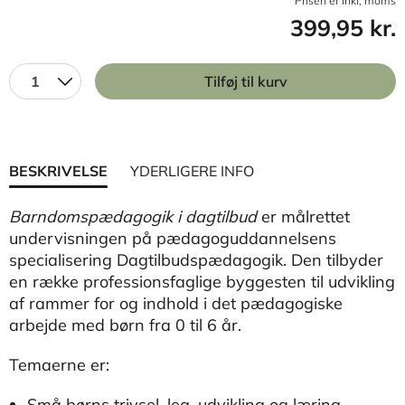
Prisen er inkl, moms
399,95 kr.
1
Tilføj til kurv
BESKRIVELSE
YDERLIGERE INFO
Barndomspædagogik i dagtilbud
er målrettet
undervisningen på pædagoguddannelsens
specialisering Dagtilbudspædagogik. Den tilbyder
en række professionsfaglige byggesten til udvikling
af rammer for og indhold i det pædagogiske
arbejde med børn fra 0 til 6 år.
Temaerne er:
Små børns trivsel, leg, udvikling og læring