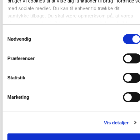
bruger vi cookies til at vise dig funktioner til brug i forbindels
med sociale medier. Du kan til enhver tid trække dit
samtykke tilbage. Du skal være opmærksom på, at vores
hjemmeside muligvis ikke fungerer optimalt, hvis du ikke
accepterer cookies eller tilbagetrækker et samtykke.
Samtykkevalg
Nødvendig
Andre har også købt
Præferencer
Statistik
Marketing
Vis detaljer
Serie
Softcover