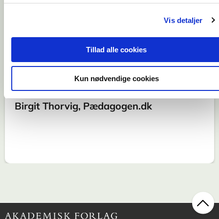
Her er en gaveregn af
Vis detaljer
inspiration til dig, som arbejder
med at skabe udvikling hos
Tillad alle cookies
børn gennem samspil og
legeaktivitet.
Kun nødvendige cookies
Birgit Thorvig, Pædagogen.dk