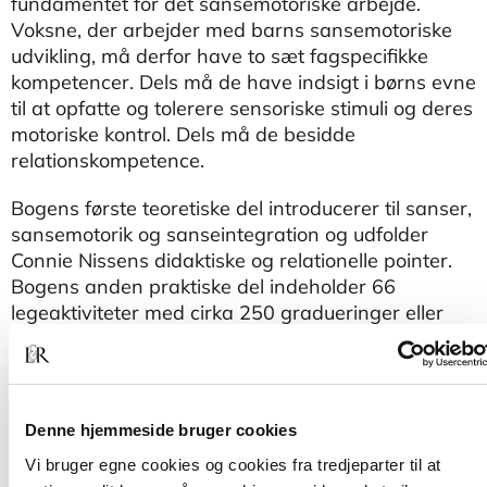
fundamentet for det sansemotoriske arbejde.
Voksne, der arbejder med barns sansemotoriske
udvikling, må derfor have to sæt fagspecifikke
kompetencer. Dels må de have indsigt i børns evne
til at opfatte og tolerere sensoriske stimuli og deres
motoriske kontrol. Dels må de besidde
relationskompetence.
Bogens første teoretiske del introducerer til sanser,
sansemotorik og sanseintegration og udfolder
Connie Nissens didaktiske og relationelle pointer.
Bogens anden praktiske del indeholder 66
legeaktiviteter med cirka 250 gradueringer eller
variationer. Alle legeaktiviteterne styrker børns
sansemotoriske udvikling, samtidig med at de giver
børnene oplevelsen af at indgå i nære samspil,
som øger deres erfaringer med at deltage i små og
Denne hjemmeside bruger cookies
store fællesskaber.
Vi bruger egne cookies og cookies fra tredjeparter til at