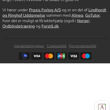
Vi hører under
Praxis Forlag A/S
og er en del af
Lindhardt
og Ringhof Uddannelse
sammen med
Alinea
,
GoTutor
,
hvor det er muligt at få lektiehjælp (også i
Norge
),
Ordblindetræning
og
Forstå.dk
.
Subfooter
Handelsbetingelser
Cookiepolitik
Persondatapolitik
menu
Subfooter
payment
options