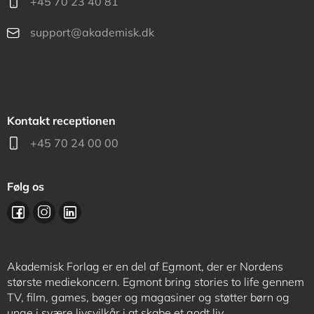
+45 70 23 40 81
support@akademisk.dk
Kontakt receptionen
+45 70 24 00 00
Følg os
Akademisk Forlag er en del af Egmont, der er Nordens
største mediekoncern. Egmont bring stories to life gennem
TV, film, games, bøger og magasiner og støtter børn og
unge i svære livsvilkår i at skabe et godt liv.