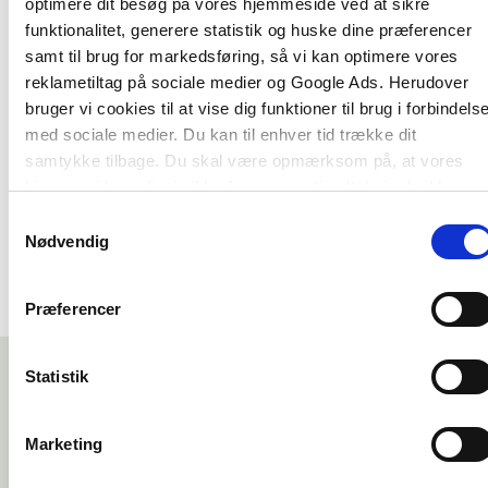
”Bogen vil kunne inspirere og vejlede både
optimere dit besøg på vores hjemmeside ved at sikre
sundhedsplejersker, ergoterapeuter,
funktionalitet, generere statistik og huske dine præferencer
fysioterapeuter, pædagoger, lærere, dagplejere,
samt til brug for markedsføring, så vi kan optimere vores
forældre, plejeforældre og andre voksne til at gribe
reklametiltag på sociale medier og Google Ads. Herudover
bevægelsesaktiviteten som et pædagogisk
bruger vi cookies til at vise dig funktioner til brug i forbindels
værktøj.”
med sociale medier. Du kan til enhver tid trække dit
Fra bogens forord af bevægelseskonsulent Birgitte
samtykke tilbage. Du skal være opmærksom på, at vores
Møs
hjemmeside muligvis ikke fungerer optimalt, hvis du ikke
accepterer cookies eller tilbagetrækker et samtykke.
Samtykkevalg
Nødvendig
Præferencer
Statistik
Marketing