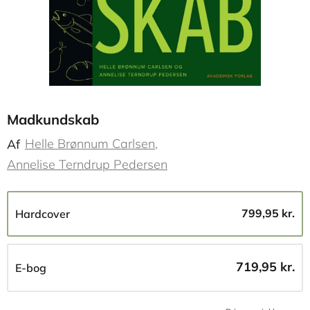
Madkundskab
Helle Brønnum Carlsen
Af
Annelise Terndrup Pedersen
799,95 kr.
Hardcover
719,95 kr.
E-bog