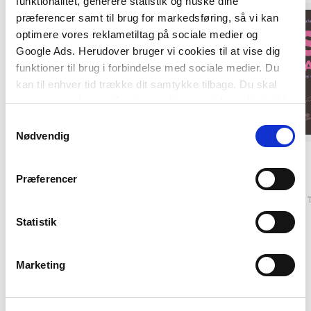
funktionalitet, generere statistik og huske dine
præferencer samt til brug for markedsføring, så vi kan
optimere vores reklametiltag på sociale medier og
Google Ads. Herudover bruger vi cookies til at vise dig
funktioner til brug i forbindelse med sociale medier. Du
kan til enhver tid trække dit samtykke tilbage. Du skal
være opmærksom på, at vores hjemmeside muligvis ikke
fungerer optimalt, hvis du ikke accepterer cookies eller
Samtykkevalg
tilbagetrækker et samtykke.
Nødvendig
2 formater
2 formater
Præferencer
Madgrundbogen
LST til alle
Annelise Terndrup Pedersen
Maria Frantzen Sanko
Statistik
Fra
Fra
Marketing
679,95 KR.
289,95 KR.