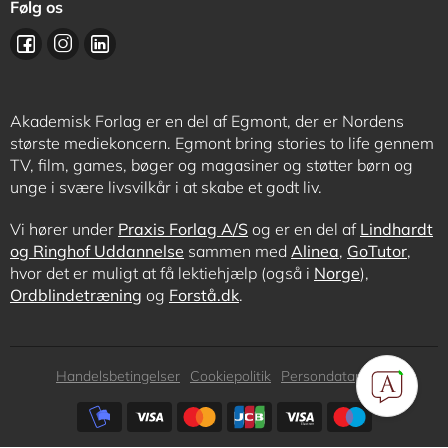
Følg os
Akademisk Forlag er en del af Egmont, der er Nordens
største mediekoncern. Egmont bring stories to life gennem
TV, film, games, bøger og magasiner og støtter børn og
unge i svære livsvilkår i at skabe et godt liv.
Vi hører under
Praxis Forlag A/S
og er en del af
Lindhardt
og Ringhof Uddannelse
sammen med
Alinea
,
GoTutor
,
hvor det er muligt at få lektiehjælp (også i
Norge
),
Ordblindetræning
og
Forstå.dk
.
Subfooter
Handelsbetingelser
Cookiepolitik
Persondatapolitik
menu
Subfooter
payment