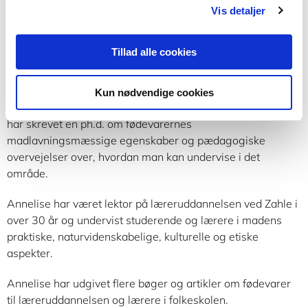
Vis detaljer
Tillad alle cookies
Annelise Terndrup Pedersen
Annelise Terndrup Pedersen er civilingeniør i kemi og har
Kun nødvendige cookies
studeret Advanced Food Technology ved MIT i USA. Hun
har skrevet en ph.d. om fødevarernes
madlavningsmæssige egenskaber og pædagogiske
overvejelser over, hvordan man kan undervise i det
område.
Annelise har været lektor på læreruddannelsen ved Zahle i
over 30 år og undervist studerende og lærere i madens
praktiske, naturvidenskabelige, kulturelle og etiske
aspekter.
Annelise har udgivet flere bøger og artikler om fødevarer
til læreruddannelsen og lærere i folkeskolen.