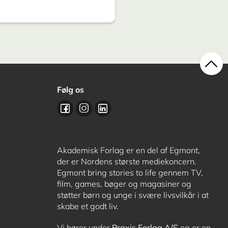
Følg os
Akademisk Forlag er en del af Egmont,
der er Nordens største mediekoncern.
Egmont bring stories to life gennem TV,
film, games, bøger og magasiner og
støtter børn og unge i svære livsvilkår i at
skabe et godt liv.
Vi hører under
Praxis Forlag A/S
og er en