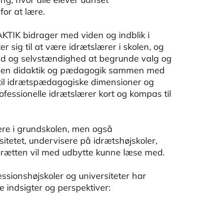
for at lære.
K bidrager med viden og indblik i
sig til at være idrætslærer i skolen, og
hed og selvstændighed at begrunde valg og
lmen didaktik og pædagogik sammen med
 til idrætspædagogiske dimensioner og
fessionelle idrætslærer kort og kompas til
ere i grundskolen, men også
etet, undervisere på idrætshøjskoler,
idrætten vil med udbytte kunne læse med.
ssionshøjskoler og universiteter har
 indsigter og perspektiver: