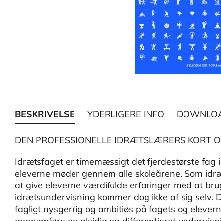
BESKRIVELSE
YDERLIGERE INFO
DOWNLO
DEN PROFESSIONELLE IDRÆTSLÆRERS KORT 
Idrætsfaget er timemæssigt det fjerdestørste fag i 
eleverne møder gennem alle skoleårene. Som idræt
at give eleverne værdifulde erfaringer med at b
idrætsundervisning kommer dog ikke af sig selv. 
fagligt nysgerrig og ambitiøs på fagets og elever
gennemføre en alsidig og differentieret undervisni