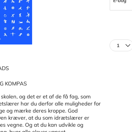
E-bog
1
ADS
OG KOMPAS
skolen, og det er et af de få fag, som
slærer har du derfor alle muligheder for
ruge og mærke deres kroppe. God
Den kræver, at du som idrætslærer er
nes vegne. Og at du kan udvikle og
ng, hvor alle elever uanset