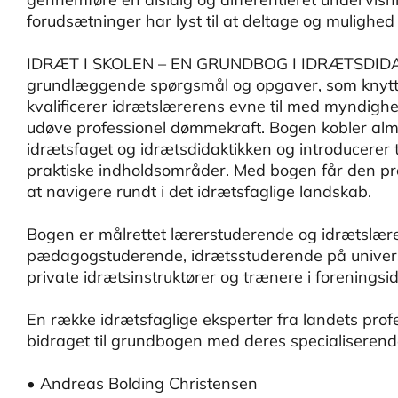
forudsætninger har lyst til at deltage og mulighed 
IDRÆT I SKOLEN – EN GRUNDBOG I IDRÆTSDIDAKTI
grundlæggende spørgsmål og opgaver, som knytter 
kvalificerer idrætslærerens evne til med myndig
udøve professionel dømmekraft. Bogen kobler a
idrætsfaget og idrætsdidaktikken og introducerer
praktiske indholdsområder. Med bogen får den pro
at navigere rundt i det idrætsfaglige landskab.
Bogen er målrettet lærerstuderende og idrætslær
pædagogstuderende, idrætsstuderende på universit
private idrætsinstruktører og trænere i forenings
En række idrætsfaglige eksperter fra landets profe
bidraget til grundbogen med deres specialiserende
• Andreas Bolding Christensen