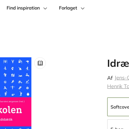
Find inspiration
Forlaget
Idræ
Jens-
Af
Henrik T
Softcov