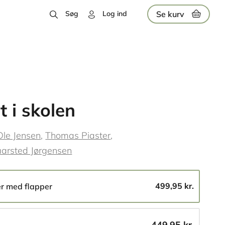
Se kurv
Søg
Log ind
t i skolen
Ole Jensen
Thomas Piaster
aarsted Jørgensen
499,95 kr.
er med flapper
449,95 kr.