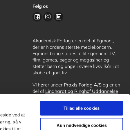
Følg os
Akademisk Forlag er en del af Egmont,
der er Nordens største mediekoncern.
Egmont bring stories to life gennem TV,
film, games, bøger og magasiner og
støtter børn og unge i svære livsvilkår i at
skabe et godt liv.
Vi hører under
Praxis Forlag A/S
og er en
del af
Lindhardt og Ringhof Uddannelse
sammen med
Alinea
,
GoTutor
, hvor det er
muligt at få lektiehjælp (også i
Norge
),
Tillad alle cookies
Ordblindetræning
og
Forstå.dk
.
meside ved at
øring, så vi
Kun nødvendige cookies
kies til at