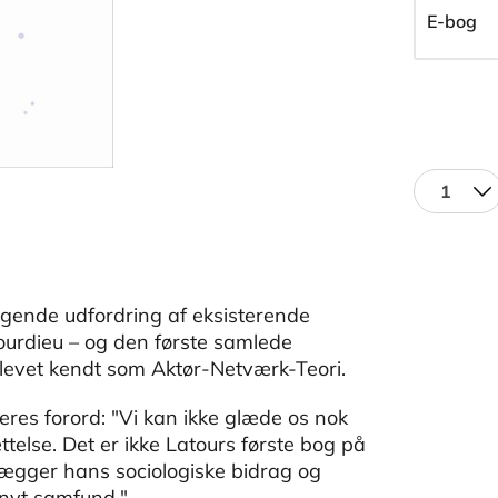
E-bog
1
gende udfordring af eksisterende
 Bourdieu – og den første samlede
 blevet kendt som Aktør-Netværk-Teori.
eres forord: "Vi kan ikke glæde os nok
telse. Det er ikke Latours første bog på
ægger hans sociologiske bidrag og
t nyt samfund."