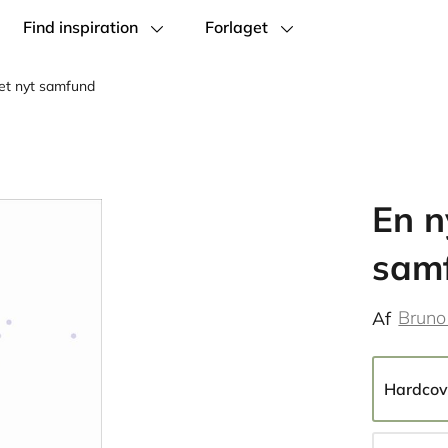
Find inspiration
Forlaget
 et nyt samfund
En n
sam
Bruno
Af
Hardcov