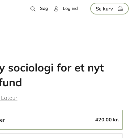
Se kurv
Søg
Log ind
y sociologi for et nyt
fund
 Latour
420,00 kr.
er