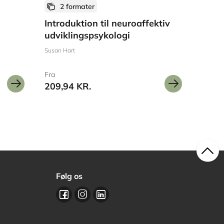
2 formater
Introduktion til neuroaffektiv
udviklingspsykologi
Susan Hart
Fra
209,94 KR.
Følg os