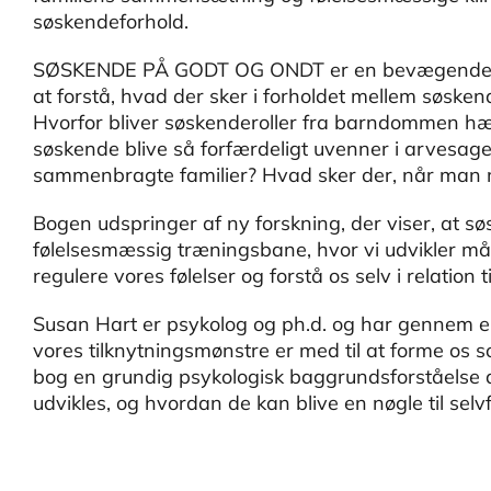
søskendeforhold.
SØSKENDE PÅ GODT OG ONDT er en bevægende og fa
at forstå, hvad der sker i forholdet mellem søsk
Hvorfor bliver søskenderoller fra barndommen hæ
søskende blive så forfærdeligt uvenner i arvesa
sammenbragte familier? Hvad sker der, når man mi
Bogen udspringer af ny forskning, der viser, at s
følelsesmæssig træningsbane, hvor vi udvikler måd
regulere vores følelser og forstå os selv i relation t
Susan Hart er psykolog og ph.d. og har gennem en
vores tilknytningsmønstre er med til at forme o
bog en grundig psykologisk baggrundsforståelse 
udvikles, og hvordan de kan blive en nøgle til selv