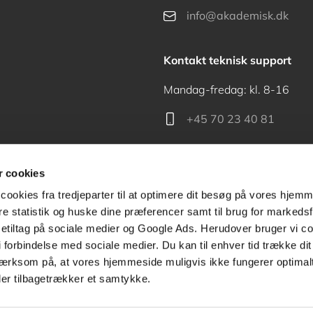
info@akademisk.dk
Kontakt teknisk support
Mandag-fredag: kl. 8-16
+45 70 23 40 81
support@akademisk.dk
 cookies
cookies fra tredjeparter til at optimere dit besøg på vores hjem
ere statistik og huske dine præferencer samt til brug for markedsf
tiltag på sociale medier og Google Ads. Herudover bruger vi coo
Kontakt receptionen
g i forbindelse med sociale medier. Du kan til enhver tid trække d
ærksom på, at vores hjemmeside muligvis ikke fungerer optimalt
+45 70 24 00 00
ler tilbagetrækker et samtykke.