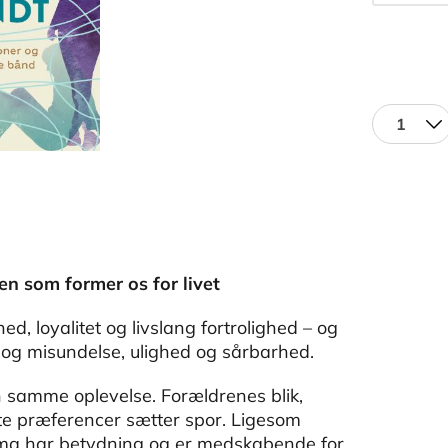
1
en som former os for livet
 loyalitet og livslang fortrolighed – og
 og misundelse, ulighed og sårbarhed.
n samme oplevelse. Forældrenes blik,
te præferencer sætter spor. Ligesom
ma har betydning og er medskabende for