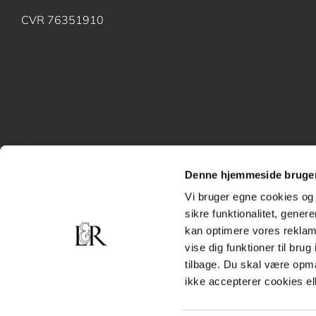
CVR 76351910
Denne hjemmeside bruger
Vi bruger egne cookies og 
sikre funktionalitet, gener
kan optimere vores reklame
vise dig funktioner til bru
tilbage. Du skal være opm
ikke accepterer cookies el