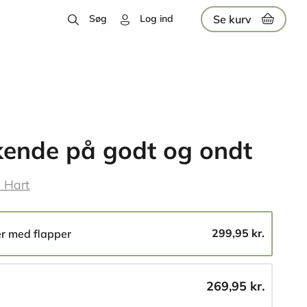
Se kurv
Søg
Log ind
ende på godt og ondt
 Hart
299,95 kr.
er med flapper
269,95 kr.