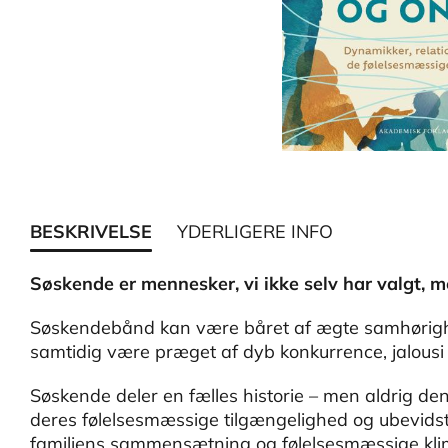
BESKRIVELSE
YDERLIGERE INFO
Søskende er mennesker, vi ikke selv har valgt, m
Søskendebånd kan være båret af ægte samhørighed,
samtidig være præget af dyb konkurrence, jalousi
Søskende deler en fælles historie – men aldrig de
deres følelsesmæssige tilgængelighed og ubevids
familiens sammensætning og følelsesmæssige kli