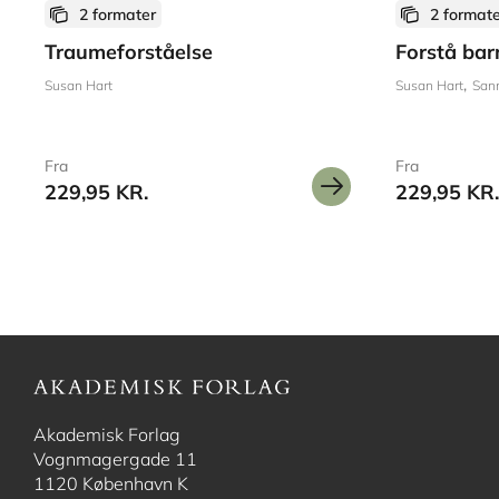
2 formater
2 format
Traumeforståelse
Forstå bar
Susan Hart
Susan Hart
San
Fra
Fra
229,95 KR.
229,95 KR.
Akademisk Forlag
Vognmagergade 11
1120 København K