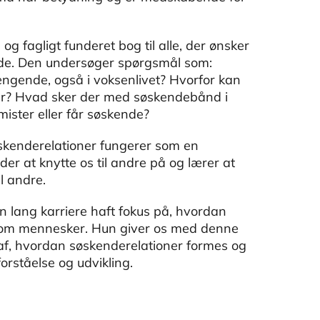
gligt funderet bog til alle, der ønsker
ende. Den undersøger spørgsmål som:
ngende, også i voksenlivet? Hvorfor kan
ger? Hvad sker der med søskendebånd i
ster eller får søskende?
øskenderelationer fungerer som en
er at knytte os til andre på og lærer at
il andre.
 lang karriere haft fokus på, hvordan
s som mennesker. Hun giver os med denne
af, hvordan søskenderelationer formes og
forståelse og udvikling.