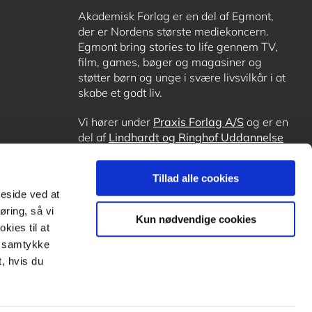
Akademisk Forlag er en del af Egmont,
der er Nordens største mediekoncern.
Egmont bring stories to life gennem TV,
film, games, bøger og magasiner og
støtter børn og unge i svære livsvilkår i at
skabe et godt liv.
Vi hører under
Praxis Forlag A/S
og er en
del af
Lindhardt og Ringhof Uddannelse
sammen med
Alinea
,
GoTutor
, hvor det er
muligt at få lektiehjælp (også i
Norge
),
Tillad alle cookies
Ordblindetræning
og
Forstå.dk
.
meside ved at
øring, så vi
Kun nødvendige cookies
kies til at
it samtykke
, hvis du