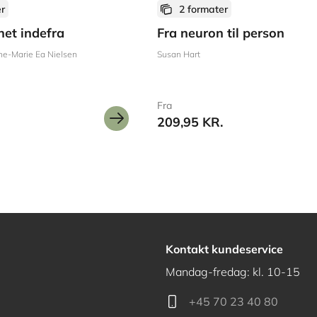
er
2 formater
net indefra
Fra neuron til person
ne-Marie Ea Nielsen
Susan Hart
Fra
209,95 KR.
Kontakt kundeservice
Mandag-fredag: kl. 10-15
+45 70 23 40 80