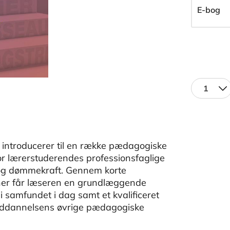
E-bog
1
roducerer til en række pædagogiske
 for lærerstuderendes professionsfaglige
 og dømmekraft. Gennem korte
nner får læseren en grundlæggende
i samfundet i dag samt et kvalificeret
eruddannelsens øvrige pædagogiske