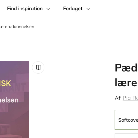
Find inspiration
Forlaget
 læreruddannelsen
Pæda
lære
Pia R
Af
Softcov