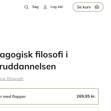
Se kurv
Søg
Log ind
gogisk filosofi i
ruddannelsen
ose Böwadt
269,95 kr.
er med flapper