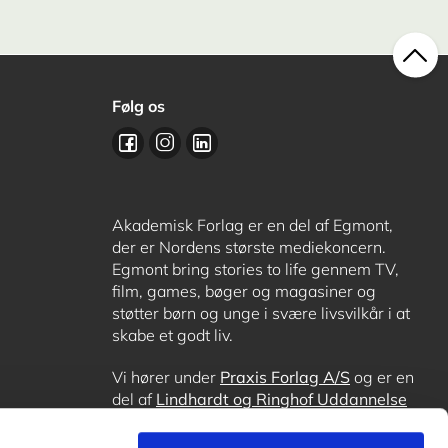
Følg os
Akademisk Forlag er en del af Egmont,
der er Nordens største mediekoncern.
Egmont bring stories to life gennem TV,
film, games, bøger og magasiner og
støtter børn og unge i svære livsvilkår i at
skabe et godt liv.
Vi hører under
Praxis Forlag A/S
og er en
del af
Lindhardt og Ringhof Uddannelse
sammen med
Alinea
,
GoTutor
, hvor det er
muligt at få lektiehjælp (også i
Norge
),