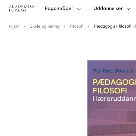
Fagområder
Uddannelser
Main
navigation
Hjem
/
Skole og læring
/
Filosofi
/
Pædagogisk filosofi i