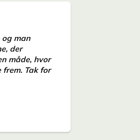
– og man
e, der
 en måde, hvor
frem. Tak for