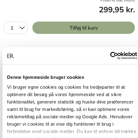
Prisen er inkl, moms
299,95 kr.
1
Tilføj til kurv
BESKRIVELSE
YDERLIGERE INFO
Mennesket drives fra tid til anden så stærkt af
Denne hjemmeside bruger cookies
frygt, had eller begær, at vi fuldstændig overser, at
Vi bruger egne cookies og cookies fra tredjeparter til at
vi er én stor familie. De grimme sider, vi ser hos
optimere dit besøg på vores hjemmeside ved at sikre
andre, er også en del af os selv. Både det gode og
funktionalitet, generere statistik og huske dine præferencer
det onde er en del af ethvert menneskes eksistens.
samt til brug for markedsføring, så vi kan optimere vores
reklametiltag på sociale medier og Google Ads. Herudover
ABEN FØLGER MED handler om, hvordan vores
bruger vi cookies til at vise dig funktioner til brug i
kød, blod, nerveceller og DNA interagerer med en
forbindelse med sociale medier. Du kan til enhver tid trække
moderne verden med forskellige kulturelle og