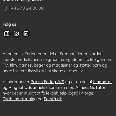
+45 70 24 00 00
Følg os
Akademisk Forlag er en del af Egmont, der er Nordens
største mediekoncern. Egmont bring stories to life gennem
TV, film, games, bøger og magasiner og støtter børn og
unge i svære livsvilkår i at skabe et godt liv.
Vi hører under
Praxis Forlag A/S
og er en del af
Lindhardt
og Ringhof Uddannelse
sammen med
Alinea
,
GoTutor
,
hvor det er muligt at få lektiehjælp (også i
Norge
),
Ordblindetræning
og
Forstå.dk
.