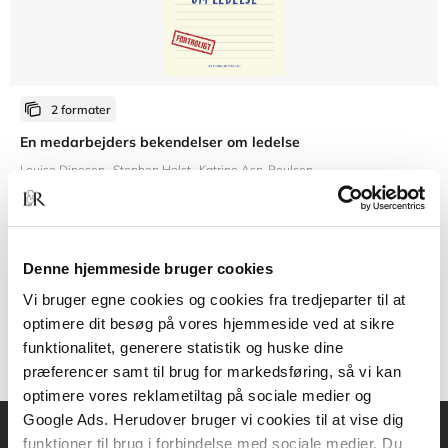
2 formater
En medarbejders bekendelser om ledelse
Louise Dinesen
Stephen Holst
Katrine Asp-Poulsen
Fra
Denne hjemmeside bruger cookies
269,95 KR.
Vi bruger egne cookies og cookies fra tredjeparter til at
optimere dit besøg på vores hjemmeside ved at sikre
funktionalitet, generere statistik og huske dine
præferencer samt til brug for markedsføring, så vi kan
optimere vores reklametiltag på sociale medier og
Google Ads. Herudover bruger vi cookies til at vise dig
funktioner til brug i forbindelse med sociale medier. Du