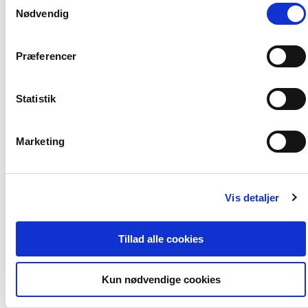
Andre har også købt
Nødvendig
Præferencer
Statistik
Marketing
Softcover
Softcover med flap
Vis detaljer
Relationer
Metakognitiv terapi
Anne-Lise Løvlie Schibbye
Barbara Hoff Esbjørn
N
Tillad alle cookies
Kun nødvendige cookies
499,95 KR.
299,95 KR.