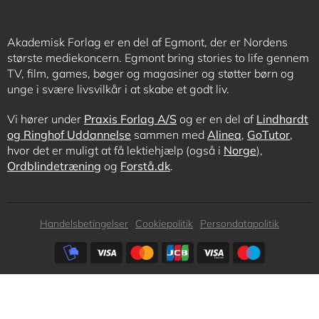
Akademisk Forlag er en del af Egmont, der er Nordens
største mediekoncern. Egmont bring stories to life gennem
TV, film, games, bøger og magasiner og støtter børn og
unge i svære livsvilkår i at skabe et godt liv.
Vi hører under
Praxis Forlag A/S
og er en del af
Lindhardt
og Ringhof Uddannelse
sammen med
Alinea
,
GoTutor
,
hvor det er muligt at få lektiehjælp (også i
Norge
),
Ordblindetræning
og
Forstå.dk
.
Subfooter
Handelsbetingelser
Cookiepolitik
Persondatapolitik
menu
Subfooter
payment
options