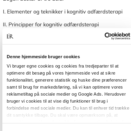
I. Elementer og teknikker i kognitiv adfærdsterapi
II. Principper for kognitiv adfærdsterapi
III. Vilkår for den kognitive børneterapeut
Til bogen hører materiale, som kan downloades i
PDF-format under fanen "Downloads" på siden
Denne hjemmeside bruger cookies
her.
Vi bruger egne cookies og cookies fra tredjeparter til at
optimere dit besøg på vores hjemmeside ved at sikre
funktionalitet, generere statistik og huske dine præferencer
samt til brug for markedsføring, så vi kan optimere vores
reklametiltag på sociale medier og Google Ads. Herudover
bruger vi cookies til at vise dig funktioner til brug i
forbindelse med sociale medier. Du kan til enhver tid trække
dit samtykke tilbage. Du skal være opmærksom på, at
vores hjemmeside muligvis ikke fungerer optimalt, hvis du
ikke accepterer cookies eller tilbagetrækker et samtykke.
Samtykkevalg