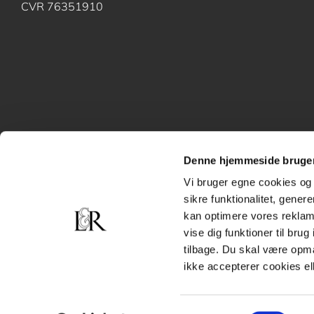
CVR 76351910
Denne hjemmeside bruger
Vi bruger egne cookies og 
sikre funktionalitet, gener
kan optimere vores reklame
vise dig funktioner til bru
tilbage. Du skal være opm
ikke accepterer cookies el
Samtykkevalg