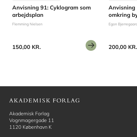
Anvisning 91: Cyklogram som
Anvisning 
arbejdsplan
omkring b
Flemming Nielsen
Egon Bjerregaar
150,00 KR.
200,00 KR.
Akademisk Forlag
Vognmagergade 11
1120 København K