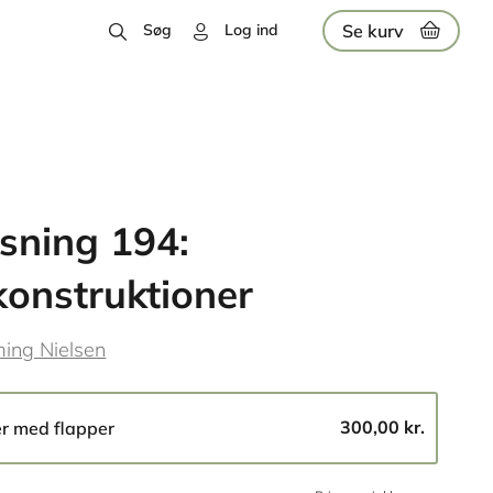
Se kurv
Søg
Log ind
sning 194:
onstruktioner
ing Nielsen
300,00 kr.
er med flapper