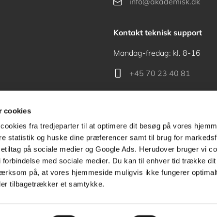
info@akademisk.dk
Kontakt teknisk support
Mandag-fredag: kl. 8-16
+45 70 23 40 81
support@akademisk.dk
 cookies
cookies fra tredjeparter til at optimere dit besøg på vores hjem
ere statistik og huske dine præferencer samt til brug for markedsf
tiltag på sociale medier og Google Ads. Herudover bruger vi coo
Kontakt receptionen
g i forbindelse med sociale medier. Du kan til enhver tid trække d
ærksom på, at vores hjemmeside muligvis ikke fungerer optimalt
+45 70 24 00 00
ler tilbagetrækker et samtykke.