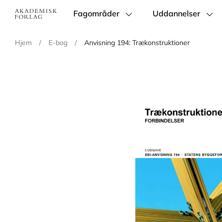
Fagområder
Uddannelser
Main
navigation
Hjem
/
E-bog
/
Anvisning 194: Trækonstruktioner