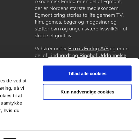
Akademisk Forlag er en del af Egmont,
der er Nordens største mediekoncern.
Egmont bring stories to life gennem TV,
film, games, bøger og magasiner og
støtter børn og unge i svære livsvilkår i at
skabe et godt liv.
Vi hører under
Praxis Forlag A/S
og er en
del af
Lindhardt og Ringhof Uddannelse
sammen med
Alinea
,
GoTutor
, hvor det er
muligt at få lektiehjælp (også i
Norge
),
Tillad alle cookies
Ordblindetræning
og
Forstå.dk
.
meside ved at
øring, så vi
Kun nødvendige cookies
kies til at
it samtykke
, hvis du