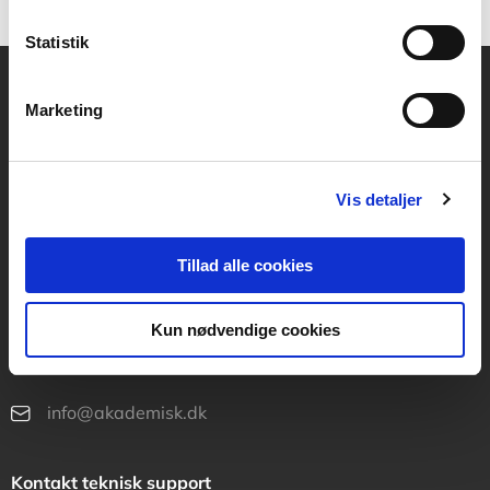
Statistik
Marketing
Akademisk Forlag
Vognmagergade 11
1120 København K
Vis detaljer
CVR 76351910
Tillad alle cookies
Kontakt kundeservice
Mandag-fredag: kl. 10-15
Kun nødvendige cookies
+45 70 23 40 80
info@akademisk.dk
Kontakt teknisk support