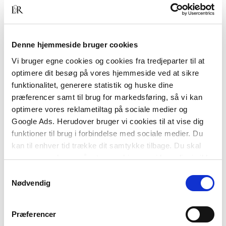
1
Tilføj til kurv
Denne hjemmeside bruger cookies
BESKRIVELSE
YDERLIGERE INFO
Vi bruger egne cookies og cookies fra tredjeparter til at
optimere dit besøg på vores hjemmeside ved at sikre
"Grekisk græsk grammatik" är avsedd att
funktionalitet, generere statistik og huske dine
användas i gymnasiet och inom universitetens
præferencer samt til brug for markedsføring, så vi kan
grundutbildning, även vid kurser i nytestamentlig
optimere vores reklametiltag på sociale medier og
grekiska. Den är avpassad efter nuvarande
Google Ads. Herudover bruger vi cookies til at vise dig
pedagogiska situation, och framställningen är
funktioner til brug i forbindelse med sociale medier. Du
tillgänglig även för användare med begränsade
kan til enhver tid trække dit samtykke tilbage. Du skal
kunskaper i andra språk. Samtidigt har
være opmærksom på, at vores hjemmeside muligvis ikke
vetenskapeligt pacceptabla förenklingar undvikits,
fungerer optimalt, hvis du ikke accepterer cookies eller
Samtykkevalg
och nyare forskningsresultat har beaktats.
tilbagetrækker et samtykke.
Nødvendig
Præferencer