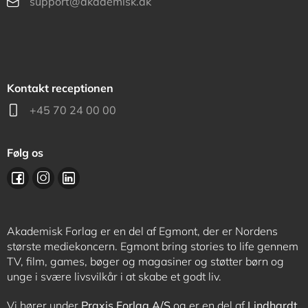
support@akademisk.dk
Kontakt receptionen
+45 70 24 00 00
Følg os
Akademisk Forlag er en del af Egmont, der er Nordens
største mediekoncern. Egmont bring stories to life gennem
TV, film, games, bøger og magasiner og støtter børn og
unge i svære livsvilkår i at skabe et godt liv.
Vi hører under
Praxis Forlag A/S
og er en del af
Lindhardt