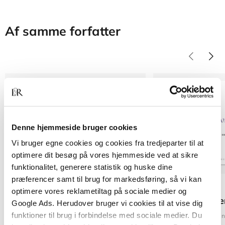
Af samme forfatter
Forudbestilling
Denne hjemmeside bruger cookies
Vi bruger egne cookies og cookies fra tredjeparter til at
optimere dit besøg på vores hjemmeside ved at sikre
funktionalitet, generere statistik og huske dine
præferencer samt til brug for markedsføring, så vi kan
Softcover med flapper
Serie
optimere vores reklametiltag på sociale medier og
Hvad er ... seri
Fra filosofien til videnskaberne
Google Ads. Herudover bruger vi cookies til at vise dig
Finn Collin
funktioner til brug i forbindelse med sociale medier. Du
Tinne Hoff Kjeldsen
Fin