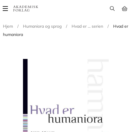
Main
navigation
Hjem
/
Humaniora og sprog
/
Hvad er ... serien
/
Hvad er
humaniora