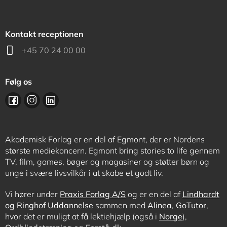
Kontakt receptionen
+45 70 24 00 00
Følg os
Akademisk Forlag er en del af Egmont, der er Nordens
største mediekoncern. Egmont bring stories to life gennem
TV, film, games, bøger og magasiner og støtter børn og
unge i svære livsvilkår i at skabe et godt liv.
Vi hører under
Praxis Forlag A/S
og er en del af
Lindhardt
og Ringhof Uddannelse
sammen med
Alinea
,
GoTutor
,
hvor det er muligt at få lektiehjælp (også i
Norge
),