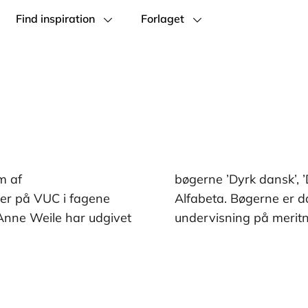
Find inspiration
Forlaget
m af
er’ på
er på VUC i fagene
ksne, der modtager
Anne Weile har udgivet
undervisning på meritn