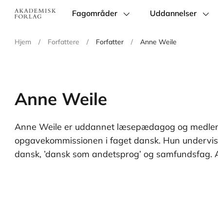
Fagområder
Uddannelser
Main
navigation
Hjem
/
Forfattere
/
Forfatter
/
Anne Weile
Anne Weile
Anne Weile er uddannet læsepædagog og medle
bøgerne ’Dyrk dansk’, ’Dyrk mere dansk’ og ’Dyrk dansk – ordklass
opgavekommissionen i faget dansk. Hun undervis
Alfabeta. Bøgerne er danskbøger til unge og vo
dansk, ’dansk som andetsprog’ og samfundsfag. 