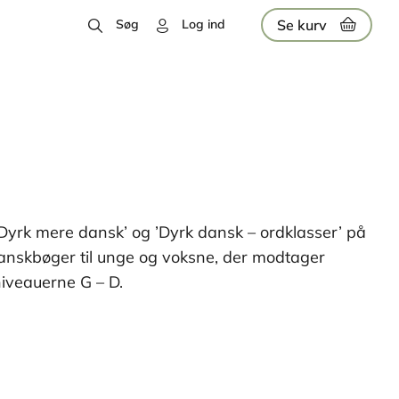
Se kurv
Søg
Log ind
iveauerne G – D.