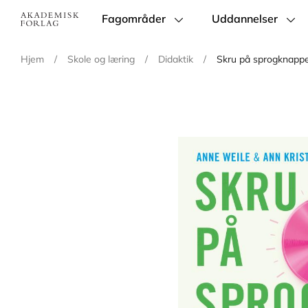
Fagområder
Uddannelser
Main
navigation
Hjem
/
Skole og læring
/
Didaktik
/
Skru på sprogknapp