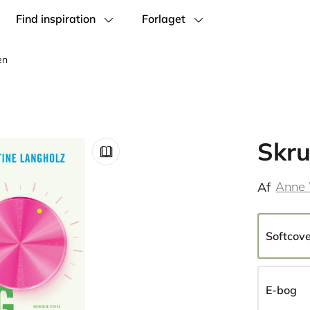
Find inspiration
Forlaget
en
Skr
Anne 
Af
Softcov
E-bog