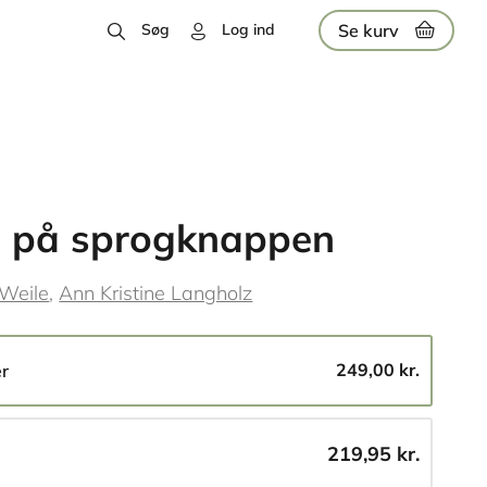
Se kurv
Søg
Log ind
u på sprogknappen
Weile
Ann Kristine Langholz
249,00 kr.
er
219,95 kr.