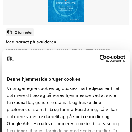
2 formater
Med barnet på skulderen
Mette Larsen
Idamarie Leth Svendsen
Bettina Bruun Andersen
Fra
Denne hjemmeside bruger cookies
201,95 KR.
Vi bruger egne cookies og cookies fra tredjeparter til at
optimere dit besøg på vores hjemmeside ved at sikre
funktionalitet, generere statistik og huske dine
præferencer samt til brug for markedsføring, så vi kan
optimere vores reklametiltag på sociale medier og
Google Ads. Herudover bruger vi cookies til at vise dig
funktioner til brug i forbindelse med sociale medier. Du