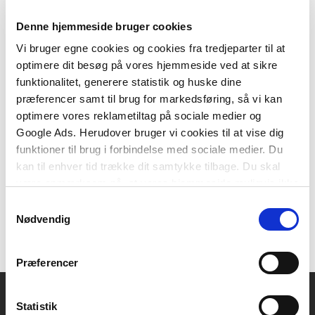
Denne hjemmeside bruger cookies
Vi bruger egne cookies og cookies fra tredjeparter til at
optimere dit besøg på vores hjemmeside ved at sikre
2 formater
funktionalitet, generere statistik og huske dine
Med barnet på skulderen
præferencer samt til brug for markedsføring, så vi kan
Mette Larsen
Idamarie Leth Svendsen
Bettina Bruun Andersen
optimere vores reklametiltag på sociale medier og
Google Ads. Herudover bruger vi cookies til at vise dig
funktioner til brug i forbindelse med sociale medier. Du
Fra
kan til enhver tid trække dit samtykke tilbage. Du skal
201,95 KR.
være opmærksom på, at vores hjemmeside muligvis ikke
fungerer optimalt, hvis du ikke accepterer cookies eller
Samtykkevalg
tilbagetrækker et samtykke.
Nødvendig
Præferencer
Statistik