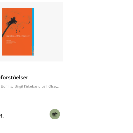
forståelser
 Bonfils
Birgit Kirkebæk
Leif Olsen
Susan Tetler
R.