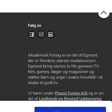
Følg os
Akademisk Forlag er en del af Egmont,
der er Nordens største mediekoncern.
Egmont bring stories to life gennem TV,
film, games, bøger og magasiner og
støtter børn og unge i svære livsvilkår i at
skabe et godt liv.
Vi hører under
Praxis Forlag A/S
og er en
del af
Lindhardt og Ringhof Uddannelse
sammen med
Alinea
,
GoTutor
, hvor det er
muligt at få lektiehjælp (også i
Norge
),