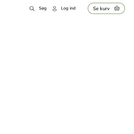
Se kurv
Søg
Log ind