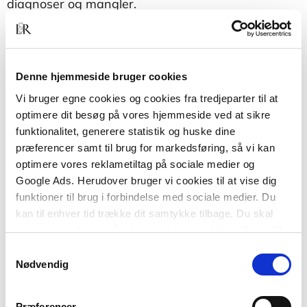
diagnoser og mangler.
Handicapforståelser – mellem teori, erfaring og
virkelighed
henvender sig til studerende,
undervisere, fagpersoner, forskere og
Denne hjemmeside bruger cookies
beslutningstagere, der beskæftiger sig med
mennesker med handicap og handicap som
Vi bruger egne cookies og cookies fra tredjeparter til at
samfundsfænomen.
optimere dit besøg på vores hjemmeside ved at sikre
funktionalitet, generere statistik og huske dine
præferencer samt til brug for markedsføring, så vi kan
optimere vores reklametiltag på sociale medier og
Google Ads. Herudover bruger vi cookies til at vise dig
funktioner til brug i forbindelse med sociale medier. Du
kan til enhver tid trække dit samtykke tilbage. Du skal
være opmærksom på, at vores hjemmeside muligvis ikke
fungerer optimalt, hvis du ikke accepterer cookies eller
Samtykkevalg
tilbagetrækker et samtykke.
Nødvendig
Af samme forfatter
Præferencer