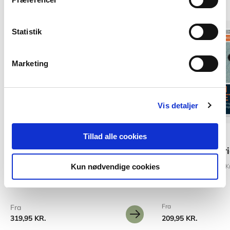
Statistik
Marketing
Vis detaljer
Serie
2 formater
Tillad alle cookies
Professionsser
Arbejdsinkludering
Inge Storgaard Bonfils
Kun nødvendige cookies
Julia Salado-Rasmussen
Hanne Warming
Ann Kr
Fra
Fra
319,95 KR.
209,95 KR.