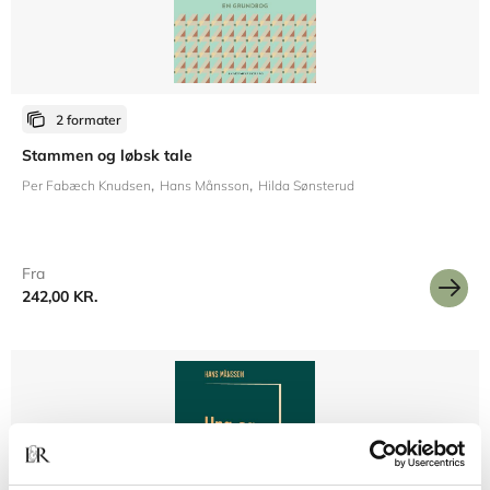
2 formater
Stammen og løbsk tale
Per Fabæch Knudsen
Hans Månsson
Hilda Sønsterud
Fra
242,00 KR.