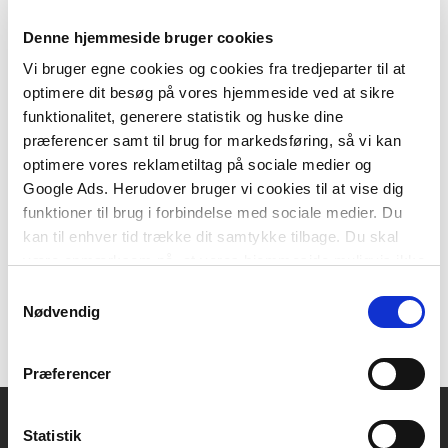
Denne hjemmeside bruger cookies
Vi bruger egne cookies og cookies fra tredjeparter til at
optimere dit besøg på vores hjemmeside ved at sikre
E-bog
funktionalitet, generere statistik og huske dine
Ung og hjemløs, e-bog
præferencer samt til brug for markedsføring, så vi kan
Hans Månsson
optimere vores reklametiltag på sociale medier og
Google Ads. Herudover bruger vi cookies til at vise dig
funktioner til brug i forbindelse med sociale medier. Du
kan til enhver tid trække dit samtykke tilbage. Du skal
359,00 KR.
være opmærksom på, at vores hjemmeside muligvis ikke
fungerer optimalt, hvis du ikke accepterer cookies eller
Samtykkevalg
tilbagetrækker et samtykke.
Nødvendig
Præferencer
Statistik