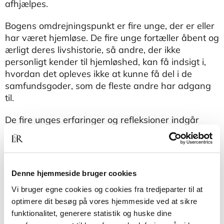
afhjælpes.
Bogens omdrejningspunkt er fire unge, der er eller
har været hjemløse. De fire unge fortæller åbent og
ærligt deres livshistorie, så andre, der ikke
personligt kender til hjemløshed, kan få indsigt i,
hvordan det opleves ikke at kunne få del i de
samfundsgoder, som de fleste andre har adgang
til.
De fire unges erfaringer og refleksioner indgår
samtidig i bogens øvrige dele, hvor hjemløsheden
beskrives ud fra et teoretisk perspektiv, og hvor de
forskellige temaer, der står centralt i fortællingerne,
uddybes sammen med de handlinger, som
Denne hjemmeside bruger cookies
fortællingerne lægger op til.
Vi bruger egne cookies og cookies fra tredjeparter til at
Ung og hjemløs
tilbyder politikere, administratorer
optimere dit besøg på vores hjemmeside ved at sikre
og fagprofessionelle, der har ansvar for
funktionalitet, generere statistik og huske dine