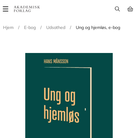
Main
navigation
Hjem
/
E-bog
/
Udsathed
/
Ung og hjemløs, e-bog