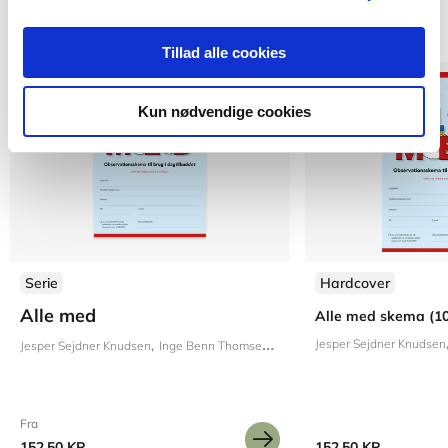
Andre har også købt
Tillad alle cookies
Kun nødvendige cookies
Serie
Hardcover
Alle med
Alle med skema (10 
Jesper Sejdner Knudsen
Jesper Sejdner Knudsen
Inge Benn Thomsen
Henrik Knudsen
Fra
152,50 KR.
152,50 KR.