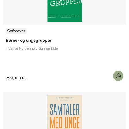
Softcover
Børne- og ungegrupper
Ingelise Nordenhof
Gunnar Eide
299,00 KR.