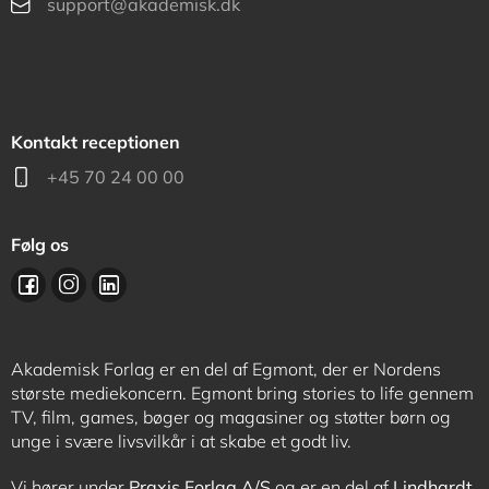
support@akademisk.dk
Kontakt receptionen
+45 70 24 00 00
Følg os
Akademisk Forlag er en del af Egmont, der er Nordens
største mediekoncern. Egmont bring stories to life gennem
TV, film, games, bøger og magasiner og støtter børn og
unge i svære livsvilkår i at skabe et godt liv.
Vi hører under
Praxis Forlag A/S
og er en del af
Lindhardt