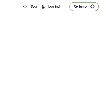
Se kurv
Søg
Log ind