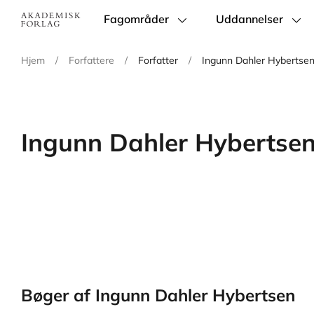
Fagområder
Uddannelser
Main
navigation
Hjem
/
Forfattere
/
Forfatter
/
Ingunn Dahler Hybertse
Ingunn Dahler Hybertse
Bøger af Ingunn Dahler Hybertsen