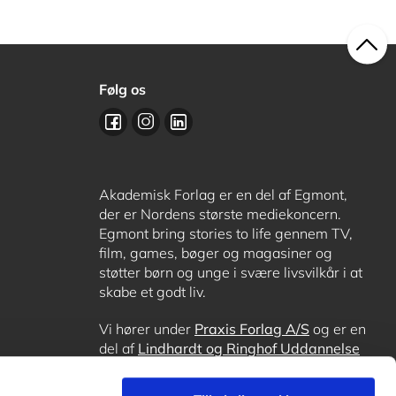
Følg os
Akademisk Forlag er en del af Egmont,
der er Nordens største mediekoncern.
Egmont bring stories to life gennem TV,
film, games, bøger og magasiner og
støtter børn og unge i svære livsvilkår i at
skabe et godt liv.
Vi hører under
Praxis Forlag A/S
og er en
del af
Lindhardt og Ringhof Uddannelse
sammen med
Alinea
,
GoTutor
, hvor det er
muligt at få lektiehjælp (også i
Norge
),