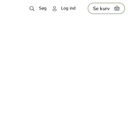
Se kurv
Søg
Log ind