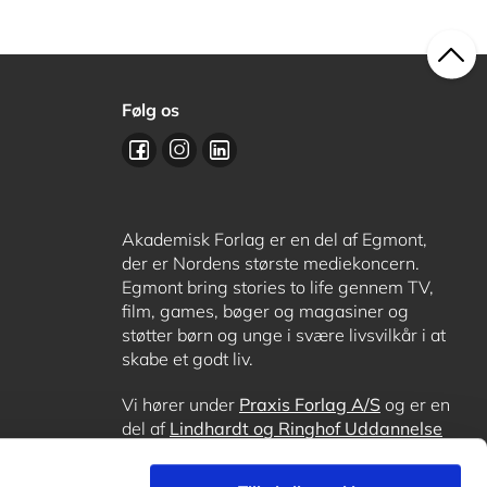
Følg os
Akademisk Forlag er en del af Egmont,
der er Nordens største mediekoncern.
Egmont bring stories to life gennem TV,
film, games, bøger og magasiner og
støtter børn og unge i svære livsvilkår i at
skabe et godt liv.
Vi hører under
Praxis Forlag A/S
og er en
del af
Lindhardt og Ringhof Uddannelse
sammen med
Alinea
,
GoTutor
, hvor det er
muligt at få lektiehjælp (også i
Norge
),