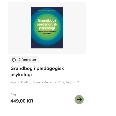
2 formater
Grundbog i pædagogisk
psykologi
Øyvind Kvello
Ragnheiður Karlsdóttir
Ingunn Dahler Hybertsen
Fra
449,00 KR.