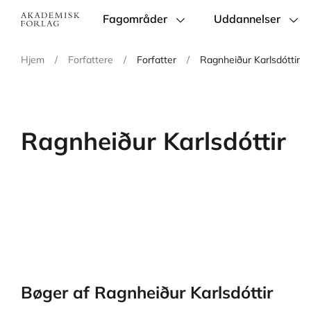
Fagområder
Uddannelser
Main
navigation
Hjem
/
Forfattere
/
Forfatter
/
Ragnheiður Karlsdóttir
Ragnheiður Karlsdóttir
Bøger af Ragnheiður Karlsdóttir