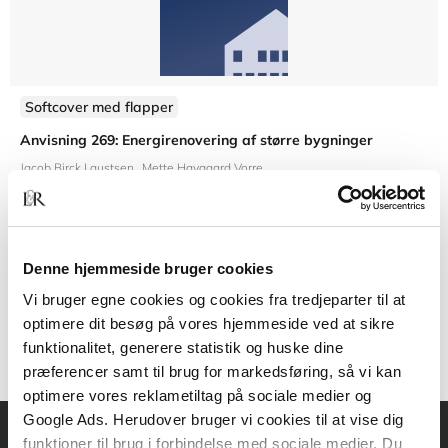
Softcover med flapper
Anvisning 269: Energirenovering af større bygninger
Jacob Birck Laustsen
Mette Havgaard Vorre
Denne hjemmeside bruger cookies
300,00 KR.
Vi bruger egne cookies og cookies fra tredjeparter til at
optimere dit besøg på vores hjemmeside ved at sikre
funktionalitet, generere statistik og huske dine
præferencer samt til brug for markedsføring, så vi kan
optimere vores reklametiltag på sociale medier og
Google Ads. Herudover bruger vi cookies til at vise dig
funktioner til brug i forbindelse med sociale medier. Du