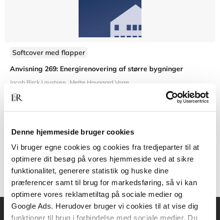
Softcover med flapper
Anvisning 269: Energirenovering af større bygninger
Jacob Birck Laustsen
Mette Havgaard Vorre
Denne hjemmeside bruger cookies
300,00 KR.
Vi bruger egne cookies og cookies fra tredjeparter til at
optimere dit besøg på vores hjemmeside ved at sikre
funktionalitet, generere statistik og huske dine
præferencer samt til brug for markedsføring, så vi kan
optimere vores reklametiltag på sociale medier og
Google Ads. Herudover bruger vi cookies til at vise dig
funktioner til brug i forbindelse med sociale medier. Du