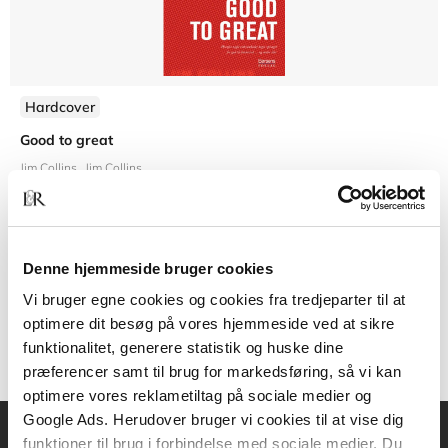
Hardcover
Good to great
Jim Collins
Jim Collins
Denne hjemmeside bruger cookies
349,95 KR.
Vi bruger egne cookies og cookies fra tredjeparter til at
optimere dit besøg på vores hjemmeside ved at sikre
funktionalitet, generere statistik og huske dine
præferencer samt til brug for markedsføring, så vi kan
optimere vores reklametiltag på sociale medier og
Google Ads. Herudover bruger vi cookies til at vise dig
funktioner til brug i forbindelse med sociale medier. Du