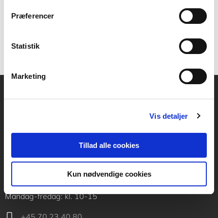
der.
Præferencer
Statistik
Marketing
Akademisk Forlag
Vis detaljer
Vognmagergade 11
1120 København K
Tillad alle cookies
CVR 76351910
Kun nødvendige cookies
Kontakt kundeservice
Mandag-fredag: kl. 10-15
+45 70 23 40 80