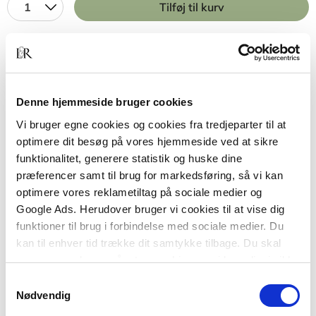
1
Tilføj til kurv
BESKRIVELSE
YDERLIGERE INFO
Denne hjemmeside bruger cookies
Hvorfor formår nogle virksomheder at tage
Vi bruger egne cookies og cookies fra tredjeparter til at
springet fra at være gode til at være fantastiske,
optimere dit besøg på vores hjemmeside ved at sikre
mens andre virksomheders resultater forbliver på
funktionalitet, generere statistik og huske dine
det jævne?
præferencer samt til brug for markedsføring, så vi kan
optimere vores reklametiltag på sociale medier og
Det spørgsmål har Jim C. Collins sat sig for at
Google Ads. Herudover bruger vi cookies til at vise dig
besvare.
funktioner til brug i forbindelse med sociale medier. Du
I
Good to Great
giver han indbik i sit
kan til enhver tid trække dit samtykke tilbage. Du skal
researcharbejde,som er blevet
være opmærksom på, at vores hjemmeside muligvis ikke
til denne opsigtsvækkende bog om de krav, der
fungerer optimalt, hvis du ikke accepterer cookies eller
Samtykkevalg
stilles til virksomheder, som vil hæve sig op over
tilbagetrækker et samtykke.
Nødvendig
det almindelige. Vil gå fra Good til Great – og blive