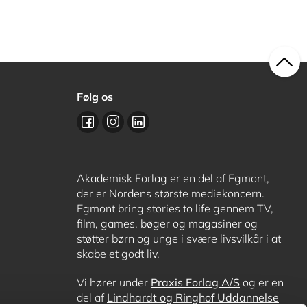
Følg os
Akademisk Forlag er en del af Egmont,
der er Nordens største mediekoncern.
Egmont bring stories to life gennem TV,
film, games, bøger og magasiner og
støtter børn og unge i svære livsvilkår i at
skabe et godt liv.
Vi hører under
Praxis Forlag A/S
og er en
del af
Lindhardt og Ringhof Uddannelse