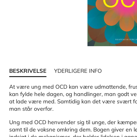
BESKRIVELSE
YDERLIGERE INFO
At være ung med OCD kan være udmattende, frus
kan fylde hele dagen, og handlinger, man godt ve
at lade være med. Samtidig kan det være svært for
man står overfor.
Ung med OCD henvender sig til unge, der kæmpe
samt til de voksne omkring dem. Bogen giver en let
indsigt i de mekanismer, der holder lidelsen i gang