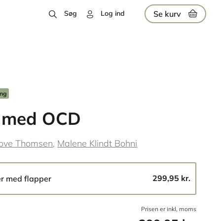
Se kurv
Søg
Log ind
ing
 med OCD
ove Thomsen
Malene Klindt Bohni
299,95 kr.
er med flapper
Prisen er inkl, moms