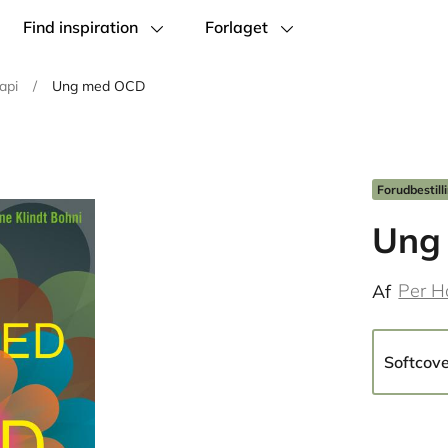
Find inspiration
Forlaget
api
/
Ung med OCD
Forudbestill
Ung
Per H
Af
Softcov