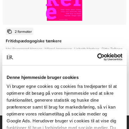
2 formater
Fritidspædagogiske tænkere
Maj Borggaard Hansen
Mikael Jørgensen
Lisbeth Madsen
Ditte Tofteng
Fra
Denne hjemmeside bruger cookies
269,95 KR.
Vi bruger egne cookies og cookies fra tredjeparter til at
optimere dit besøg på vores hjemmeside ved at sikre
funktionalitet, generere statistik og huske dine
præferencer samt til brug for markedsføring, så vi kan
optimere vores reklametiltag på sociale medier og
Google Ads. Herudover bruger vi cookies til at vise dig
funktioner til brug i forbindelse med sociale medier. Du