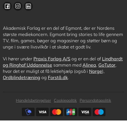
Akademisk Forlag er en del af Egmont, der er Nordens
største mediekoncern. Egmont bring stories to life gennem
TV, film, games, bøger og magasiner og støtter børn og
unge i svære livsvilkår i at skabe et godt liv.
Vi hører under
Praxis Forlag A/S
og er en del af
Lindhardt
og Ringhof Uddannelse
sammen med
Alinea
,
GoTutor
,
hvor det er muligt at få lektiehjælp (også i
Norge
),
Ordblindetræning
og
Forstå.dk
.
Subfooter
Handelsbetingelser
Cookiepolitik
Persondatapolitik
menu
Subfooter
payment
options