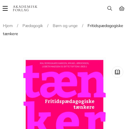
Main
navigation
Hjem
/
Pædagogik
/
Børn og unge
/
Fritidspædagogiske
tænkere