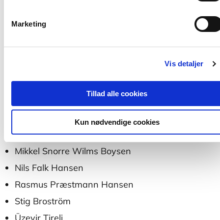
Marketing
Bidragydere
Ditte Tofteng
Vis detaljer
Jacob Clausen
Jan Jaap Rothuizen
Tillad alle cookies
Lisbeth Madsen
Maj Borggaard Hansen
Kun nødvendige cookies
Mikael Jørgensen
Mikkel Snorre Wilms Boysen
Nils Falk Hansen
Rasmus Præstmann Hansen
Stig Broström
Üzeyir Tireli