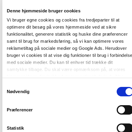
Alexander Neill (1883-1973)
Denne hjemmeside bruger cookies
Anton Makarenko (1888-1939)
Vi bruger egne cookies og cookies fra tredjeparter til at
Lev Vygotsky (1896-1934)
optimere dit besøg på vores hjemmeside ved at sikre
Erik Erikson (1902-1994)
funktionalitet, generere statistik og huske dine præferencer
samt til brug for markedsføring, så vi kan optimere vores
Paulo Freire (1921-1997)
reklametiltag på sociale medier og Google Ads. Herudover
Oskar Negt (f. 1934)
bruger vi cookies til at vise dig funktioner til brug i forbindels
med sociale medier. Du kan til enhver tid trække dit
Max van Manen (f. 1942)
samtykke tilbage. Du skal være opmærksom på, at vores
Thomas Ziehe (f. 1947)
hjemmeside muligvis ikke fungerer optimalt, hvis du ikke
Jean Lave (f. 1939)
accepterer cookies eller tilbagetrækker et samtykke.
Samtykkevalg
Nødvendig
Etienne Wenger (f. 1952)
Gert Biesta (f. 1957)
Præferencer
Hartmut Rosa (f. 1965)
Judith Butler (f. 1956)
Statistik