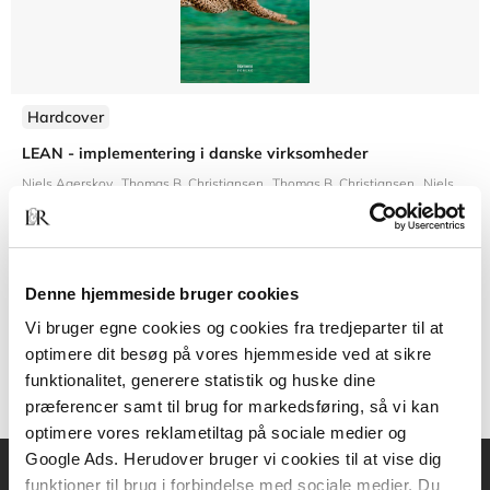
Hardcover
LEAN - implementering i danske virksomheder
Niels Agerskov
Thomas B. Christiansen
Thomas B. Christiansen
Niels Ahrengot
Denne hjemmeside bruger cookies
499,95 KR.
Vi bruger egne cookies og cookies fra tredjeparter til at
optimere dit besøg på vores hjemmeside ved at sikre
funktionalitet, generere statistik og huske dine
præferencer samt til brug for markedsføring, så vi kan
optimere vores reklametiltag på sociale medier og
Google Ads. Herudover bruger vi cookies til at vise dig
funktioner til brug i forbindelse med sociale medier. Du