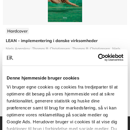
Hardcover
LEAN - implementering i danske virksomheder
Niels Agerskov
Thomas B. Christiansen
Thomas B. Christiansen
Niels Ahrengot
Denne hjemmeside bruger cookies
499,95 KR.
Vi bruger egne cookies og cookies fra tredjeparter til at
optimere dit besøg på vores hjemmeside ved at sikre
funktionalitet, generere statistik og huske dine
præferencer samt til brug for markedsføring, så vi kan
optimere vores reklametiltag på sociale medier og
Google Ads. Herudover bruger vi cookies til at vise dig
funktioner til brug i forbindelse med sociale medier. Du